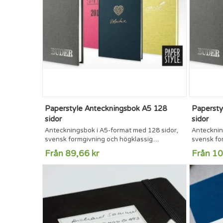
Paperstyle Anteckningsbok A5 128
Papersty
sidor
sidor
Anteckningsbok i A5-format med 128 sidor,
Antecknin
svensk formgivning och högklassig
svensk fo
tillverkning. Produktionen sker i nära
tillverkni
Från 89,66 kr
Från 10
samarbete med skickliga FSC®-certifierade
samarbete
producenter.Anteckningsboken har
producent
textilomslag och finns i både klassiska och
textilomsl
trendiga färger. Inlagan är trådbunden
trendiga f
bokbunden. Det exklusiva svenska papperet
bokbunden
är syrafritt och åldersbeständigt och har...
är syrafri