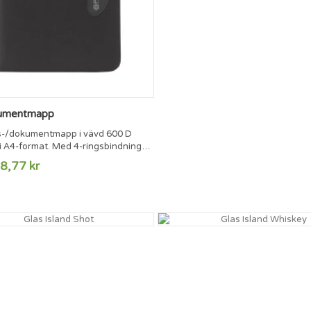
umentmapp
-/dokumentmapp i vävd 600 D
i A4-format. Med 4-ringsbindning i
aftigt handtag, solcellsdriven
8,77 kr
re med dubbel strömförsörjning
dja runtom.Inkl. skrivblock och
enna. Förpackade styckvis i ask.