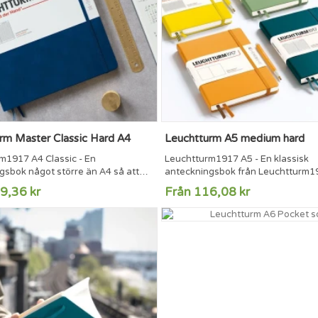
rm Master Classic Hard A4
Leuchtturm A5 medium hard
m1917 A4 Classic - En
Leuchtturm1917 A5 - En klassisk
gsbok något större än A4 så att
anteckningsbok från Leuchtturm19
k får plats mellan sidorna utan att
format med hårt omslag och 251 
9,36 kr
Från 116,08 kr
. Anteckningsboken har 233
sidor. Välj bland ett stort utbud av
 sidor med syrafritt 100 g/m2
numrerade sidor8 perforerade och
om inte blöder igenom.233
löstagbara sidorInnerfickaSida för
 sidor8 perforerade och
innehållsförteckningMärkbandSn
 sidorFicka för A4-arkSida för
håller ihop
sförteckningMärkbandSnodd som
anteckningsbokenTrådbundenFS
..
papper (80 g/m2)Klistermärken för.