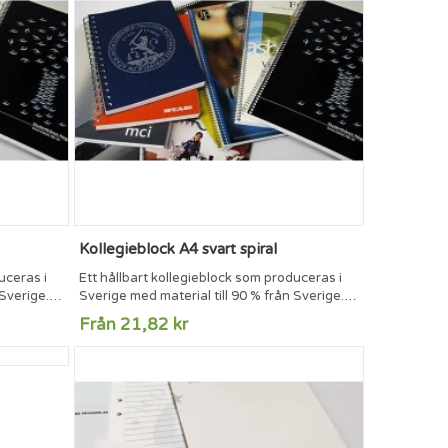
Kollegieblock A4 svart spiral
uceras i
Ett hållbart kollegieblock som produceras i
 Sverige.
Sverige med material till 90 % från Sverige.
iohålning
70 blad 70g/m2 vitt papper med triohålning
Från 21,82 kr
as på
och perforering. Blocken kan tryckas på
dan om så
framsida, insida av framsidan och på varje
ch
sidhuvud och sidfot i inlagan om så önskas.
Sprialen finns i vit, svart och silvertråd.