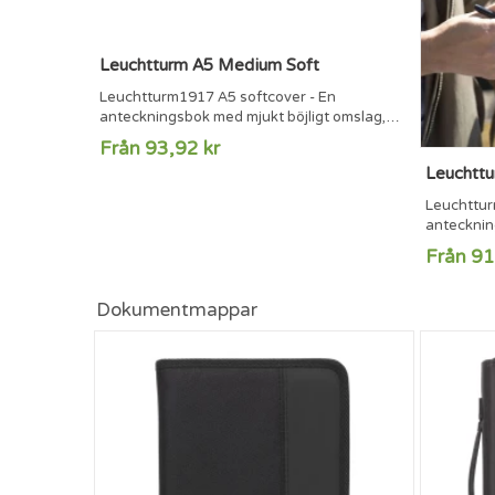
Leuchtturm A5 Medium Soft
Leuchtturm1917 A5 softcover - En
anteckningsbok med mjukt böjligt omslag,
123 numrerade sidor i A5-format.123
Från 93,92 kr
numrerade sidor8 perforerade och
Leuchttu
löstagbara sidorInnerfickaSida för
innehållsförteckningMärkbandSnodd som
Leuchttur
håller ihop
antecknin
anteckningsbokenTrådbundenFSC®-märkt
och 123 n
Från 91
papper (80 g/m2)Klistermärken för märkning
formatet 
och arkiveringMått: 145 x 210 mm
perforera
sidorInner
Dokumentmappar
innehålls
håller iho
anteckni
papper (8
och arkive