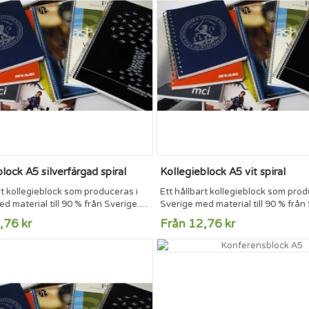
lock A5 silverfärgad spiral
Kollegieblock A5 vit spiral
rt kollegieblock som produceras i
Ett hållbart kollegieblock som prod
d material till 90 % från Sverige.
Sverige med material till 90 % från
0g/m2 vitt papper med triohålning
70 blad 70g/m2 vitt papper med tr
,76 kr
Från 12,76 kr
ering. Blocken kan tryckas på
och perforering. Blocken kan tryck
och på insidan av framsidan om så
framsida och på insidan av framsi
ralen finns i vit, svart och
önskas. Spiralen finns i vit, svart o
silvertråd.