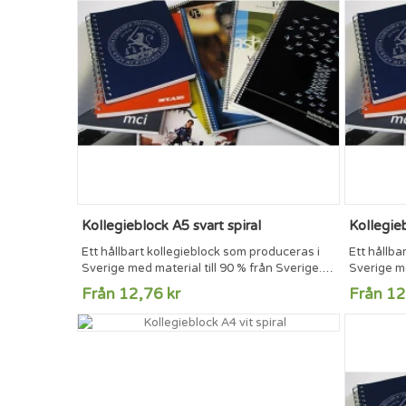
Kollegieblock A5 svart spiral
Kollegieb
Ett hållbart kollegieblock som produceras i
Ett hållba
Sverige med material till 90 % från Sverige.
Sverige me
70 blad 70g/m2 vitt papper med triohålning
70 blad 7
Från 12,76 kr
Från 12
och perforering. Blocken kan tryckas på
och perfor
framsida och på insidan av framsidan om så
framsida 
önskas. Spiralen finns i vit, svart och
önskas. Spi
silvertråd.
silvertråd.