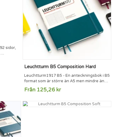
2 sidor,
g
ra
tifierade
Leuchtturm B5 Composition Hard
r
iska och
Leuchtturm1917 B5 - En anteckningsbok i B5
nden
format som är större än A5 men mindre än
 papperet
A4.219 numrerade sidor8 perforerade och
Från 125,26 kr
h har...
löstagbara sidorInnerfickaSida för
innehållsförteckningMärkbandSnodd som
håller ihop
anteckningsbokenTrådbundenFSC®-märkt
papper (80 g/m2)Klistermärken för märkning
och arkiveringMått: 178 x 254 mm