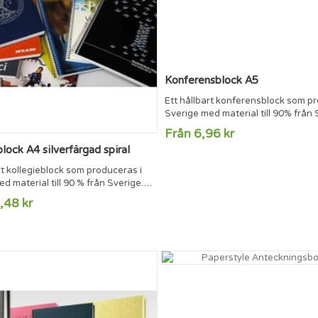
Konferensblock A5
Ett hållbart konferensblock som pr
Sverige med material till 90% från 
20 blad á 80g/m2 som är limmade i
Från 6,96 kr
Limblocken levereras med baksida 
lock A4 silverfärgad spiral
returkartong 400g för att kunna sä
fodral. Blocken trycks på inlagan (v
rt kollegieblock som produceras i
och finns med hålat eller ohålat pa
d material till 90 % från Sverige.
Linjer eller rutor trycks som en del 
0g/m2 vitt papper med triohålning
,48 kr
kundens önskade profil.
ering. Blocken kan tryckas på
insida av framsidan och på varje
ch sidfot i inlagan om så önskas.
nns i vit, svart och silvertråd.