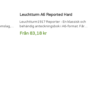
Leuchtturm A6 Reported Hard
Leuchtturm1917 Reporter - En klassisk och
omslag,
behändig anteckningsbok i A6-format. Får
6-
lätt plats i fickan och perfekt för
Från 83,18 kr
orerade
anteckningar i farten.94 numrerade sidor,
 för
188 sidor8 perforerade och löstagbara
odd som
sidorInnerfickaSida för
innehållsförteckningMärkbandElastiskt band
C®-märkt
håller ihop
r märkning
anteckningsbokenTrådbundenFSC®-märkt
papper (80 g/m2)Klistermärken för
märkning...