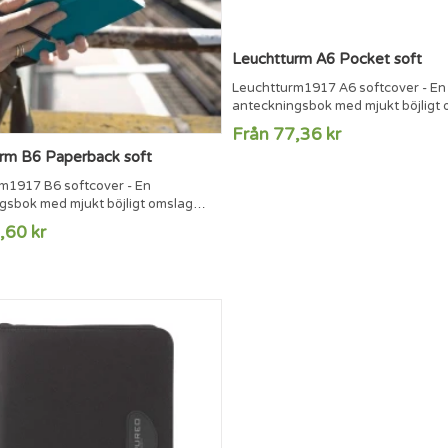
Leuchtturm A6 Pocket soft
Leuchtturm1917 A6 softcover - En
anteckningsbok med mjukt böjligt 
123 numrerade sidor i behändigt A
Från 77,36 kr
format.123 numrerade sidor8 perf
rm B6 Paperback soft
och löstagbara sidorInnerfickaSida
innehållsförteckningMärkbandSn
m1917 B6 softcover - En
håller ihop
gsbok med mjukt böjligt omslag
anteckningsbokenTrådbundenFS
umrerade sidor i det behändiga
,60 kr
papper (80 g/m2)Klistermärken fö
B6.123 numrerade sidor8
och arkiveringMått: 90 x 150 mm
de och löstagbara
fickaSida för
förteckning2 märkbandSnodd som
p
ngsbokenTrådbundenFSC®-märkt
0 g/m2)Klistermärken för märkning
ringMått: 125 x...