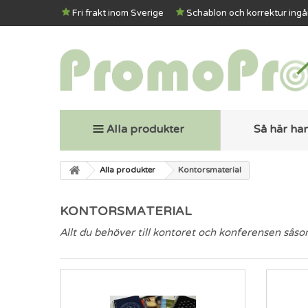
Fri frakt inom Sverige
Schablon och korrektur ingå
Alla produkter
Så här ha
Alla produkter
Kontorsmaterial
KONTORSMATERIAL
Allt du behöver till kontoret och konferensen såso