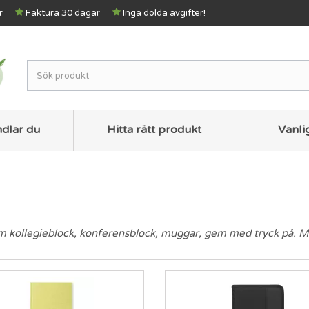
r
Faktura 30 dagar
Inga dolda avgifter!
ndlar du
Hitta rätt produkt
Vanli
m kollegieblock, konferensblock, muggar, gem med tryck på. Milj