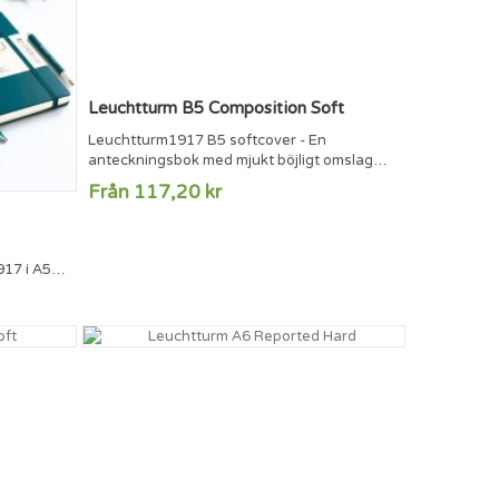
Leuchtturm B5 Composition Soft
Leuchtturm1917 B5 softcover - En
anteckningsbok med mjukt böjligt omslag
och 123 numrerade sidor. Formatet B5 är
Från 117,20 kr
samma format som många surfplattor.123
numrerade sidor8 perforerade och
löstagbara sidorInnerfickaSida för
innehållsförteckningMärkbandSnodd som
17 i A5
håller ihop
numrerade
anteckningsbokenTrådbundenFSC®-märkt
 färger.251
papper (80 g/m2)Klistermärken för märkning
och...
odd som
C®-märkt
..