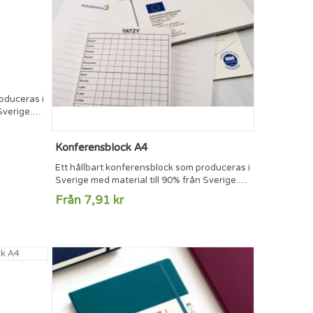
oduceras i
Sverige.
 överkant.
i
Konferensblock A4
ttas i
arje sida)
Ett hållbart konferensblock som produceras i
pper.
Sverige med material till 90% från Sverige.
av
20 blad á 80g/m2 som är limmade i överkant.
Från 7,91 kr
Limblocken levereras med baksida i
returkartong 400g för att kunna sättas i
fodral. Blocken trycks på inlagan (varje sida)
och finns med hålat eller ohålat papper.
Linjer eller rutor trycks som en del av
kundens önskade profil.