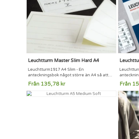
Leuchtturm Master Slim Hard A4
Leuchttu
Leuchtturm1917 A4 Slim - En
Leuchttur
anteckningsbok något större än A4 så att
antecknin
lösa A4-ark får plats mellan sidorna utan att
lösa A4-ar
Från 135,78 kr
Från 15
sticka ut. Anteckningsboken har 121 och
sticka ut
sidor med syrafritt 100 g/m2 papper, som
numrerade
inte blöder igenom bläck. A4 Slim är 33 %
papper, s
lättare än A4 Classic och därför smidigare
numrerade
att ha med sig.121 numrerade sidor8
löstagbara
perforerade och löstagbara sidorFicka...
innehåll
håller ihop.