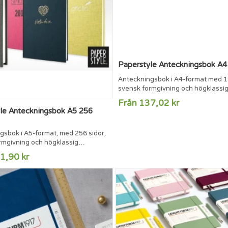
Paperstyle Anteckningsbok A4
Anteckningsbok i A4-format med 19
svensk formgivning och högklassi
tillverkning. Produktionen sker i nä
Från 137,02 kr
samarbete med skickliga FSC®-cer
le Anteckningsbok A5 256
producenter.Anteckningsboken ha
textilomslag och finns i både klass
gsbok i A5-format, med 256 sidor,
trendiga färger. Inlagan är trådbu
rmgivning och högklassig
bokbunden. Det exklusiva svenska
ng. Produktionen sker i nära
är syrafritt och åldersbeständigt oc
1,90 kr
 med skickliga FSC®-certifierade
er.Anteckningsboken har
ag och finns i både klassiska och
ärger. Inlagan är trådbunden
. Det exklusiva svenska papperet
tt och åldersbeständigt och har...