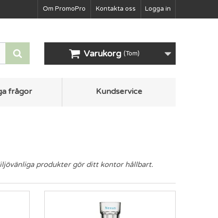
Om PromoPro
Kontakta oss
Logga in
Varukorg
(Tom)
ga frågor
Kundservice
övänliga produkter gör ditt kontor hållbart.