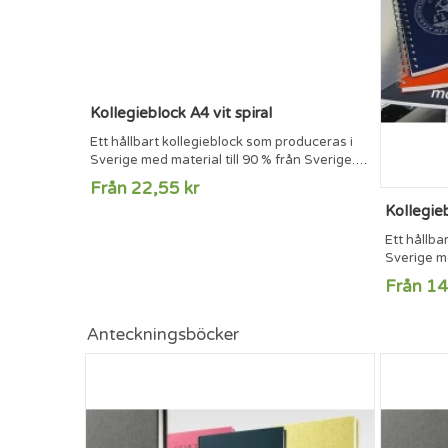
Kollegieblock A4 vit spiral
Ett hållbart kollegieblock som produceras i
Sverige med material till 90 % från Sverige.
70 blad 70g/m2 vitt papper med triohålning
Från 22,55 kr
och perforering. Blocken kan tryckas på
Kollegieb
framsida, insida av framsidan och på varje
sidhuvud och sidfot i inlagan om så önskas.
Ett hållba
Sprialen finns i vit, svart och silvertråd.
Sverige me
70 blad 7
Från 14
och perfor
framsida, 
sidhuvud o
Anteckningsböcker
Sprialen fi