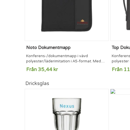
Noto Dokumentmapp
Top Dok
Konferens-/dokumentmapp i vävd
Konferens
polyester/läderimitation i A5-format. Med
polyester 
olika fickor och dragkedja. Inkl. skrivblock och
metall, kr
Från 35,44 kr
Från 11
kulspetspenna.
miniräkna
och dragke
kulspetsp
Dricksglas