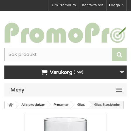
Om PromoPro
Kontakta oss
Logga in
Varukorg
(Tom)
Meny
Alla produkter
Presenter
Glas
Glas Stockholm