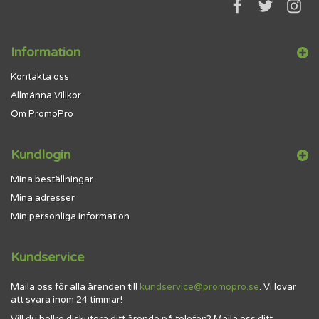
Information
Kontakta oss
Allmänna Villkor
Om PromoPro
Kundlogin
Mina beställningar
Mina adresser
Min personliga information
Kundservice
Maila oss för alla ärenden till
kundservice@promopro.se
. Vi lovar
att svara inom 24 timmar!
Vill du hellre diskutera ditt ärende på telefon? Maila oss ditt