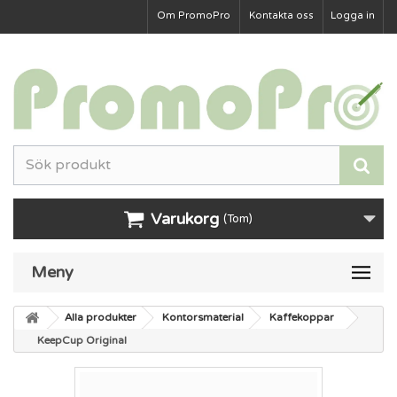
Om PromoPro
Kontakta oss
Logga in
Varukorg
(Tom)
Meny
Alla produkter
Kontorsmaterial
Kaffekoppar
KeepCup Original