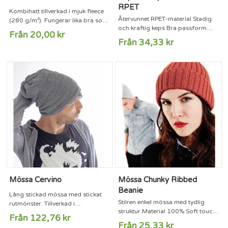
RPET
Kombihatt tillverkad i mjuk fleece
Återvunnet RPET-material Stadig
(280 g/m²). Fungerar lika bra som
och kraftig keps Bra passform
mössa som halsduk!
Från 20,00 kr
Stygn på skärmen Material - 100%
Från 34,33 kr
RPET Spänne - Kardborre Storlek -
58 cm
Mössa Cervino
Mössa Chunky Ribbed
Beanie
Lång stickad mössa med stickat
Stilren enkel mössa med tydlig
rutmönster. Tillverkad i
struktur.Material 100% Soft touch
Italien.Material 75% akryl, 15% ull,
Från 122,76 kr
AcrylStorlekar One-size
10% viskosStorlek One-size
Från 25,33 kr