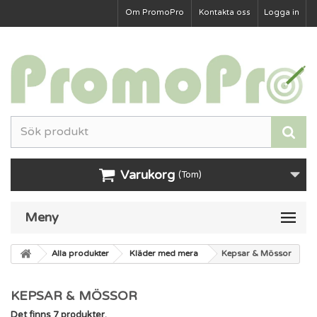
Om PromoPro
Kontakta oss
Logga in
Varukorg
(Tom)
Meny
Alla produkter
Kläder med mera
Kepsar & Mössor
KEPSAR & MÖSSOR
Det finns 7 produkter.