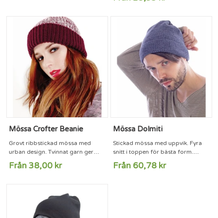
Mössa Crofter Beanie
Mössa Dolmiti
Grovt ribbstickad mössa med
Stickad mössa med uppvik. Fyra
urban design. Tvinnat garn ger
snitt i toppen för bästa form.
melerat intryck.Material 100%
Tillverkad i Italien.Material: 75%
Från 38,00 kr
Från 60,78 kr
Soft-Touch AcrylStorlekar One-size
akryl, 15% ull, 5% viskosStorlek:
One-size