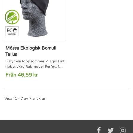
Mössa Ekologisk Bomull
Tellus
6 stycken toppsömmar 2 lager Fint
ribbstickad Rak modell Perfekt för
tryck Material - 97% ekologisk
Från 46,59 kr
bomull / 3% Spandex Storlek - One
Size. Vikt - ca 75 gram
Visar 1 - 7 av 7 artiklar