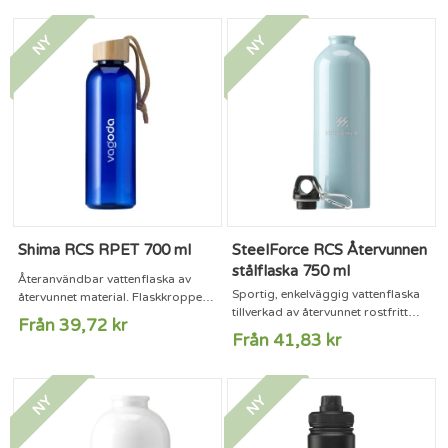
karbinhake i aluminium så att du
hålla i. Tål inte diskmaskin. Volym
enkelt kan fästa flaskan på din
500 ml. RCS-certifierad. Totalt
NY
NY
väska eller ryggsäck. Karbinhaken
återvunnet material: 82 %.
är inte avsedd för klättring. Denna
perfekta, lätta flaska kan du ta med
dig överallt. Endast lämplig för
kallt vatten....
Shima RCS RPET 700 ml
SteelForce RCS Återvunnen
stålflaska 750 ml
Återanvändbar vattenflaska av
Sportig, enkelväggig vattenflaska
återvunnet material. Flaskkroppen
tillverkad av återvunnet rostfritt
är tillverkad av 100 % RPET. Med
Från 39,72 kr
stål. Med högblank yta, skruvlock i
läckagesäker skruvkork av bambu,
Från 41,83 kr
plast med nyckelring och
försedd med en praktisk bärrem.
karbinhake i metall. Karbinhaken
Den slanka designen gör den
får inte användas vid klättring.
särskilt bekväm att hålla i. Tål inte
NY
NY
Läckagesäker. Tål inte diskmaskin.
diskmaskin. GRS-certifierad. Totalt
RCS-certifierad. Totalt återvunnet
återvunnet material: 73 %. Innehåll
material: 90 %. Innehåll 750 ml.
700 ml.