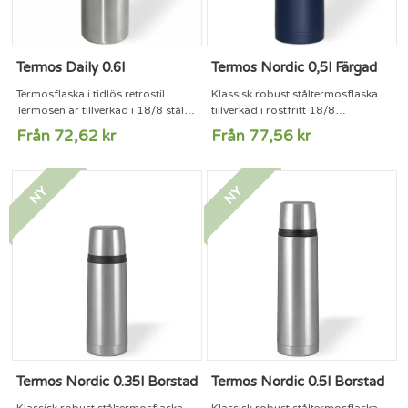
Termos Daily 0.6l
Termos Nordic 0,5l Färgad
Termosflaska i tidlös retrostil.
Klassisk robust ståltermosflaska
Termosen är tillverkad i 18/8 stål
tillverkad i rostfritt 18/8
för bästa värmehållning och
stål.Termosen har en läckagesäker
Från 72,62 kr
Från 77,56 kr
kvalité.Kan mot tillägg fås med
autokork för smidig servering och
bambukork.Dubbeltryck
rengöring.Hela Nordic-serien har
rekommenderas för den svarta
en mycket bra värmehållning i alla
NY
NY
flaskan.Volym 600ml. Höjd
storlekar. 10 års garanti!Termos
250mm
Nordic finns i borstat stål samt att
0.5L finns i matt svart, blank svart,
blank vit, blank orange, samt i
'bright'-färgerna...
Termos Nordic 0.35l Borstad
Termos Nordic 0.5l Borstad
Klassisk robust ståltermosflaska
Klassisk robust ståltermosflaska