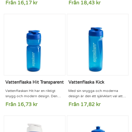
Från 16,17 kr
Från 18,43 kr
använda flaskan när man är igång.
mjukare flaska i bioplast. Den
Hit Soft passar utmärkt i
levereras med vit push-pull kapsyl i
flaskhållaren på cykeln och
bioplast. Livsmedelsgodkänd och
kommer i flera olika solida färger.
BPA-fri. Mått: 600 ml. Höjd 200
Du kan precis som med
mm. Max tryckyta: 90 x 211 mm.
vattenflaskan Hit använda den
väldigt generösa tryckytan till att
marknadsföra just ditt varumärke.
Kan även...
Vattenflaska Hit Transparent
Vattenflaska Kick
Vattenflaskan Hit har en riktigt
Med sin snygga och moderna
snygg och modern design. Den
design är den ett självklart val att
passar perfekt till gymmet, till
ha på gymmet, till kontoret eller i
Från 16,73 kr
Från 17,82 kr
kontoret, i flaskhållaren på cykeln
flaskhållaren på cykeln.
eller varför inte i bilen.
Vattenflaskan Kick finns i flera
Sportflaskan kommer i flera olika
olika transparenta färger. Vit och
fina färger och har en fantastisk
svart flaska är i solida färger.
stor tryckyta. Utnyttja den för att
Livsmedelsgodkänd och BPA-fri.