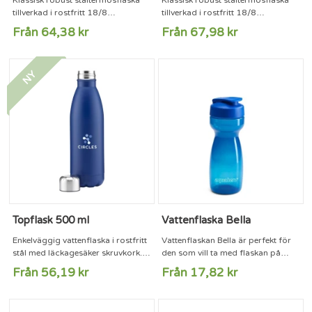
tillverkad i rostfritt 18/8
tillverkad i rostfritt 18/8
stål.Termosen har en läckagesäker
stål.Termosen har en läckagesäker
Från 64,38 kr
Från 67,98 kr
autokork för smidig servering och
autokork för smidig servering och
rengöring.Hela Nordic-serien har
rengöring.Hela Nordic-serien har
en mycket bra värmehållning i alla
en mycket bra värmehållning i alla
NY
storlekar. 10 års garanti!Termos
storlekar. 10 års garanti!Termos
Nordic finns i borstat stål samt att
Nordic finns i borstat stål samt att
0.5L finns i matt svart, blank svart,
0.5L finns i matt svart, blank svart,
blank vit, blank orange, samt i
blank vit, blank orange, samt i
'bright'-färgerna...
'bright'-färgerna...
Topflask 500 ml
Vattenflaska Bella
Enkelväggig vattenflaska i rostfritt
Vattenflaskan Bella är perfekt för
stål med läckagesäker skruvkork.
den som vill ta med flaskan på
Tål inte diskmaskin. Volym 750 ml.
promenaden, löpturen eller på
Från 56,19 kr
Från 17,82 kr
cykeln. Tack vare den smala midjan
får du ett fantastiskt grepp om
flaskan. Det skadar inte heller att