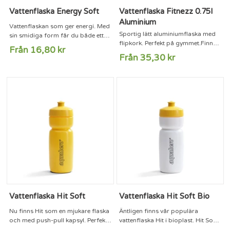
Vattenflaska Energy Soft
Vattenflaska Fitnezz 0.75l
Aluminium
Vattenflaskan som ger energi. Med
Sportig lätt aluminiumflaska med
sin smidiga form får du både ett
flipkork. Perfekt på gymmet.Finns i
bra grepp och en snyggoch
Från 16,80 kr
4 färger.
modern flaska. Detta är flaskan för
Från 35,30 kr
den som vill sticka ut och verkligen
visa att de syns.Kan även levereras
med flipkapsyl. Valbara
kapsylfärger, se sidan
6.Livsmedelsgodkänd och BPA-
fri.Mått: 600 ml. Höjd: 210 mm.
Max tryckyta: 35 x 120 mm.
Vattenflaska Hit Soft
Vattenflaska Hit Soft Bio
Nu finns Hit som en mjukare flaska
Äntligen finns vår populära
och med push-pull kapsyl. Perfekt
vattenflaska Hit i bioplast. Hit Soft
för den som är aktiv och vill
bio är precis som namnet säger en