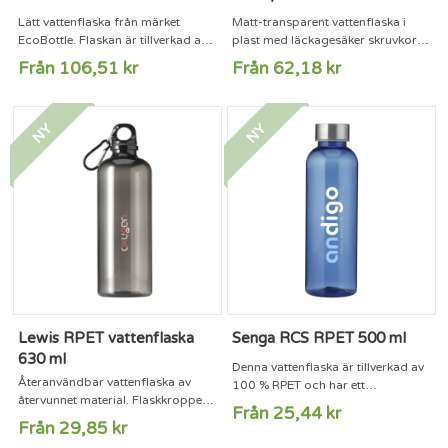
Lätt vattenflaska från märket
Matt-transparent vattenflaska i
EcoBottle. Flaskan är tillverkad av
plast med läckagesäker skruvkork
98 % avfall från
och praktisk bärögla. Skruvkorken
Från 106,51 kr
Från 62,18 kr
sockerrörsbiomassa. Skruvkorken
har en drickmunstycke och försluts
är tillverkad av naturlig portugisisk
hygieniskt med ett genomskinligt
kork. Designad och tillverkad i
lock med tryckknapp och lås. Med
NY
NY
Sverige med huvudsakligen
innehållsmarkering i ml och oz på
förnybar energi. Detta är en särskilt
flaskans utsida. Tål inte
stilren flaska tack vare sin enkla
diskmaskin. Rymmer 750 ml.
design. Perfekt för en
iögonfallande kampanj. Idealisk
för kontoret, på...
Lewis RPET vattenflaska
Senga RCS RPET 500 ml
630 ml
Denna vattenflaska är tillverkad av
Återanvändbar vattenflaska av
100 % RPET och har ett
återvunnet material. Flaskkroppen
läckagesäkert skruvlock i rostfritt
Från 25,44 kr
är tillverkad av 100 % RPET. Med
stål. Den har en attraktiv och smal
Från 29,85 kr
ett skruvlock i plast och en
design och är särskilt bekväm att