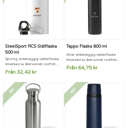
Rostfritt stål kan återvinnas många
gånger utan att...
SteelSport RCS Stålflaska
Tappo Flaska 800 ml
500 ml
Smal, enkelväggig vattenflaska
Sportig, enkelväggig vattenflaska
tillverkad av återvunnet rostfritt
tillverkad av återvunnet rostfritt
stål. Skruvkorken har en låsbar
Från 64,75 kr
stål. Med högblank yta, skruvlock i
dricköppning och en praktisk
Från 32,42 kr
plast med nyckelring och
bärring. Läckagesäker. Tål inte
karbinhake i metall. Karbinhaken
diskmaskin. En idealisk flaska att ta
får inte användas vid klättring.
med till gymmet eller använda
NY
NY
Läckagesäker. Tål inte diskmaskin.
under sportaktiviteter. Kapacitet
RCS-certifierad. Totalt återvunnet
800 ml. RCS-certifierad. Totalt
material: 77 %. Innehåll 500 ml.
återvunnet material: 74 %. Rostfritt
Rostfritt stål kan återvinnas många
stål kan återvinnas många...
gånger utan att...