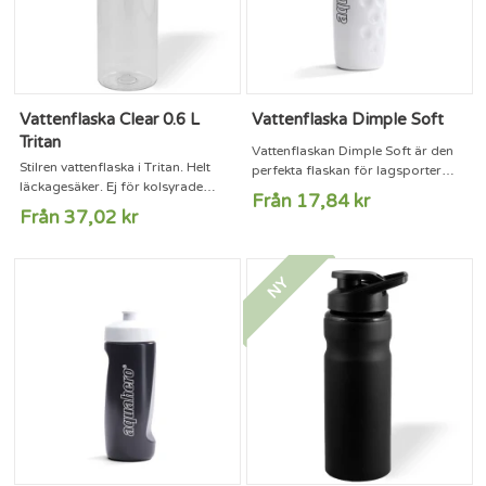
Vattenflaska Clear 0.6 L
Vattenflaska Dimple Soft
Tritan
Vattenflaskan Dimple Soft är den
Stilren vattenflaska i Tritan. Helt
perfekta flaskan för lagsporter
läckagesäker. Ej för kolsyrade
och den törstige. Vattenflaskan
Från 17,84 kr
drycker.Finns i 4 färger.
rymmer hela 900 ml och är
Från 37,02 kr
dessutom med sin stora öppning
enkel att rengöra. Dimple Soft är
den senaste vattenflaskan i vårt
NY
AquaHero-sortiment och precis
som de övriga i serien passar
denna flaska även till både gymmet
och kontoret. Kan även levereras
med...