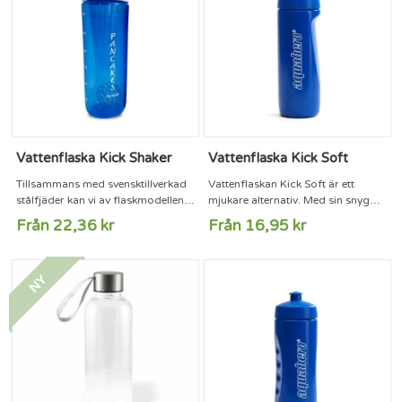
förmedla just ditt unika budskap!
Mått: 700 ml. Höjd 220 mm. Max
Finns i transparenta färger.
tryckyta: 156 x 140 mm.
Levereras med en vit eller svart...
Vattenflaska Kick Shaker
Vattenflaska Kick Soft
Tillsammans med svensktillverkad
Vattenflaskan Kick Soft är ett
stålfjäder kan vi av flaskmodellen
mjukare alternativ. Med sin snygga
KICK nu erbjuda en komplett
och moderna design är den ett
Från 22,36 kr
Från 16,95 kr
shaker. Använd våra färdiga
självklart val att ha på gymmet, till
tryckmallar för att enkelt
kontoret eller i flaskhållaren på
konstruera en proteinshaker eller
cykeln. Vattenflaskan och
NY
varför inte en magisk shaker för
kapsylerna finns i vit, svart, röd,
pannkakor, bli fri från onödigt spill
orange eller blå färg.
och kladd! Livsmedelsgodkänd
Livsmedelsgodkänd och BPA-fri.
och BPA-fri. Mått: 700 ml. Höjd
Mått: 700 ml. Höjd 220 mm. Max
220 mm. Max tryckyta: 156 x 140
tryckyta: 156 x 140 mm.
mm.