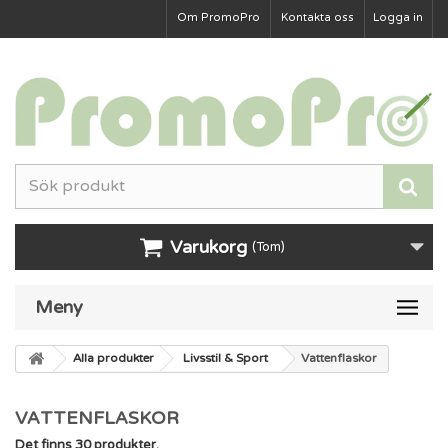
Om PromoPro
Kontakta oss
Logga in
Varukorg
(Tom)
Meny
Alla produkter
Livsstil & Sport
Vattenflaskor
VATTENFLASKOR
Det finns 30 produkter.