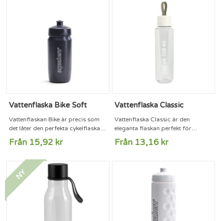
Bella har en snygg och modern
design och finns i tre fina
transparenta färger.
Livsmedelsgodkänd och BPA-fri.
Mått: 550 ml. Höjd: 200 mm. Max
tryckyta: 50 x...
Vattenflaska Bike Soft
Vattenflaska Classic
Vattenflaskan Bike är precis som
Vattenflaska Classic är den
det låter den perfekta cykelflaskan.
eleganta flaskan perfekt för
Anpassad för din flaskhållare på
kontoret. Levereras med en
Från 15,92 kr
Från 13,16 kr
cykeln och praktisk att ha med sig.
praktisk ögla på korken. Flaskan är
Finns i flertalet färger och levereras
tillverkad i transparent tritan och
med push-pull kapsyl.
finns som ofärgad eller blå.
NY
Livsmedelsgodkänd och BPA-fri.
Livsmedelsgodkänd och BPA-fri.
Mått: 500 ml Höjd: 190 mm. Max
Mått: 550 ml. Höjd 220 mm. Max
tryckyta: 220 x 100 mm.
tryckyta: 180 x 160 mm