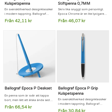
Kulspetspenna
Stiftpenna 0,7MM
En svensktillverkad designklassiker
Skriv lika snyggt som personligt.
i modern tappning. Ballograf
Epoca Chrome är en lite lyxigare
Epoca Grip är precis vad den
version av vår svensktillverkade
Från 42,11 kr
Från 46,07 kr
heter: vår älskade Epoca med ett
designklassiker. Den kromade
extra behagligt grepp, tack vare
överdelen är stilig i sig, men går
nederdelens sköna softsilk-yta.
också att få med valfri
Perfekt för dig som gillar en lite
namngravyr. En utsökt present till
mjukare skrivkänsla.Spets:
någon du tycker om.Spets:
MediumBläckfärg: BlåEpoca har
MediumBläckfärg: BlåEpoca har
funnits sedan 1961 och är
funnits sedan 1961 och är
fortfarande en storsäljare både
fortfarande en storsäljare både
här i Sverige...
här i Sverige och...
Ballograf Epoca P Deskset
Ballograf Epoca P Grip
Kulspetspenna
En penna som är svår att tappa
En svensktillverkad designklassiker
bort, men lätt att älska ända sedan
i modern tappning. Ballograf
1961. Desk Set skapades för att
Från 66,54 kr
Epoca Grip är precis vad den
banker och postkontor inte skulle
Från 30,84 kr