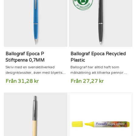
både här i Sverige och utomlands.
Matcha gärna med...
Dels tack vare sin fina funktion men
kanske framförallt för den...
Ballograf Epoca P
Ballograf Epoca Recycled
Stiftpenna 0,7MM
Plastic
Skriv med en svensktillverkad
Ballograf har alltid haft som
designklassiker, även med blyerts.
målsättning att tillverka pennor
Ballograf Epoca har funnits sedan
med hög kvalitet men samtidigt
Från 31,28 kr
Från 27,27 kr
1961 och är fortfarande en
minska påverkan på miljön. Pennan
storsäljare både här i Sverige och
tillverkas i Sverige i den egna
utomlands. Dels tack vare sin fina
fabriken i Filipstad och plasten i
funktion men kanske framförallt
pennan består av återvunnen post
för den sköna skrivkänslan.Epoca
consumer plast från
P Pencil finns i massor av olika
elektronikskrot.Ballografs bläck är
färger, och matchar förstås sin
av hög kvalitet. Ballograf är i
kulspetskollega perfekt. En...
princip ensam i sitt slag när det
kommer...