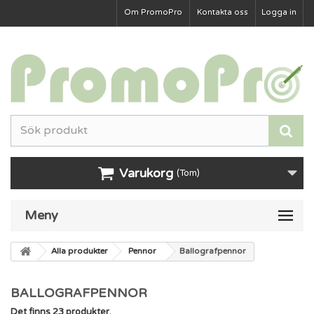
Om PromoPro
Kontakta oss
Logga in
Varukorg
(Tom)
Meny
Alla produkter
Pennor
Ballografpennor
BALLOGRAFPENNOR
Det finns 23 produkter.