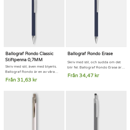
Classic har en slät, rundad, kropp
tryckmekanismen ser till att stiftet
som ligger bekvämt i handen, vilket
inte bryts och bidrar också till den
ger en ytterst behaglig skrivkänsla.
mjuka, härliga, skrivkänslan. Välj...
Här kan du...
Ballograf Rondo Classic
Ballograf Rondo Erase
Stiftpenna 0,7MM
Skriv med stil, och sudda om det
Skriv med stil, även med blyerts.
blir fel. Ballograf Rondo Erase är
Ballograf Rondo är en av våra
vår fina kulspetspenna med
Från 34,47 kr
mest älskade pennmodeller med en
raderbart bläck. Din bästa
Från 31,63 kr
stilren design som känns lika
pennvän i skolan, på jobbet och på
modern idag som när den
fritiden inte minst om du gillar att
skapades 1993.Rondo Classic har
lösa korsord. Spets:
en slät, rundad, kropp som ligger
MediumBläckfärg: Samma som
bekvämt i handen. Den fjädrande
pennan: blå, svart, rosa eller
tryckmekanismen ser till att stiftet
grönBläcket i Rondo Erase är
inte bryts och bidrar också till den
värmekänsligt, det försvinner när
mjuka, härliga, skrivkänslan. Välj...
det värms upp. När du...