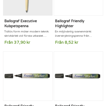
Ballograf Executive
Ballograf Friendly
Kulspetspenna
Highlighter
Tidlös form möter modern teknik:
En miljövänlig svanenmärkt
skrivkärlek vid första utkastet.
överstrykningspenna från
Ballograf Executive är inget mindre
Ballograf. Pennorna tillverkas i
Från 37,90 kr
Från 8,52 kr
än en uppdaterad version av vår
Filipstad med en metod som
fina femtiotalspenna Permo. Spets:
verkligen sparar på resurserna.
MediumBläckfärg: BlåBallograf
Pennkroppen är gjord av
Executive bevarar det bästa från
återvunnet papper som med en
femtiotalet: ett karaktäristiskt
unik patenterad lösning ändå håller
formspråk med rena linjer och ett
bläcket inne i pennkroppen, precis
smakfullt färgval. Pennan ligger
som på en konventionell produkt
dessutom fint i handen...
av plast eller metall, men med
mycket mindre påfrestning...