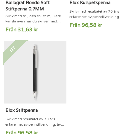
Ballograf Rondo Soft
Elox Kulspetspenna
Stiftpenna 0,7MM
Skriv med resultatet av 70 års
Skriv med stil, och en lite mjukare
erfarenhet av penntillverkning.
känsla även när du skriver med
Handmonterade Ballograf Elox tar
Från 96,58 kr
blyerts. Ballograf Rondo Soft är en
skrivupplevelsen till en ny nivå, varje
Från 31,63 kr
av våra mest älskade
detalj i den här pennan andas
pennmodeller, extrautrustad med
kvalitet. Komplettera med gravyr
en härligt mjuk yta. Rondo Soft har
för extra personlig touch.Spets:
NY
samma fina form som övriga
MediumBläckfärg: BlåBallograf
pennor i Rondo-familjen en stilren
Elox stoltserar med en anodiserad
design som känns lika modern
aluminiumkropp som både ligger
idag som när den skapades 1993.
perfekt i handen och gör ytan...
Men den har också en gummerad
yta som ger...
Elox Stiftpenna
Skriv med resultatet av 70 års
erfarenhet av penntillverkning, även
när du skriver med blyerts.
Från 96,58 kr