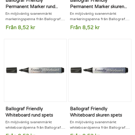
Ballograf Friendly
Ballograf Friendly
Permanent Marker rund...
Permanent Marker skuren...
En miljövänlig svanenmärkt
En miljövänlig svanenmärkt
markeringspenna från Ballograf.
markeringspenna från Ballograf.
Pennorna tillverkas i Filipstad med
Pennorna tillverkas i Filipstad med
Från 8,52 kr
Från 8,52 kr
en metod som verkligen sparar på
en metod som verkligen sparar på
resurserna. Pennkroppen är gjord
resurserna. Pennkroppen är gjord
av återvunnet papper som med en
av återvunnet papper som med en
unik patenterad lösning ändå håller
unik patenterad lösning ändå håller
bläcket inne i pennkroppen, precis
bläcket inne i pennkroppen, precis
som på en konventionell produkt
som på en konventionell produkt
av plast eller metall, men med
av plast eller metall, men med
mycket mindre påfrestning på...
mycket mindre påfrestning på...
Ballograf Friendly
Ballograf Friendly
Whiteboard rund spets
Whiteboard skuren spets
En miljövänlig svanenmärkt
En miljövänlig svanenmärkt
whiteboardpenna från Ballograf.
whiteboardpenna från Ballograf.
Pennorna tillverkas i Filipstad med
Pennorna tillverkas i Filipstad med