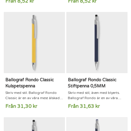
Från 8,52 kr
Från 8,52 kr
en metod som verkligen sparar på
en metod som verkligen sparar på
resurserna. Pennkroppen är gjord
resurserna. Pennkroppen är gjord
av återvunnet papper som med en
av återvunnet papper som med en
unik patenterad lösning ändå håller
unik patenterad lösning ändå håller
bläcket inne i pennkroppen, precis
bläcket inne i pennkroppen, precis
som på en konventionell produkt
som på en konventionell produkt
av plast eller metall, men med
av plast eller metall, men med
mycket mindre påfrestning på...
mycket mindre påfrestning på...
Ballograf Rondo Classic
Ballograf Rondo Classic
Kulspetspenna
Stiftpenna 0,5MM
Skriv med stil. Ballograf Rondo
Skriv med stil, även med blyerts.
Classic är en av våra mest älskade
Ballograf Rondo är en av våra
pennmodeller med en stilren
mest älskade pennmodeller med en
Från 31,30 kr
Från 31,63 kr
design som känns lika modern
stilren design som känns lika
idag som när den skapades 1993.
modern idag som när den
Komplettera med gravyr för extra
skapades 1993.Rondo Classic har
personlig touch.Spets:
en slät, rundad, kropp som ligger
MediumBläckfärg: BlåRondo
bekvämt i handen. Den fjädrande