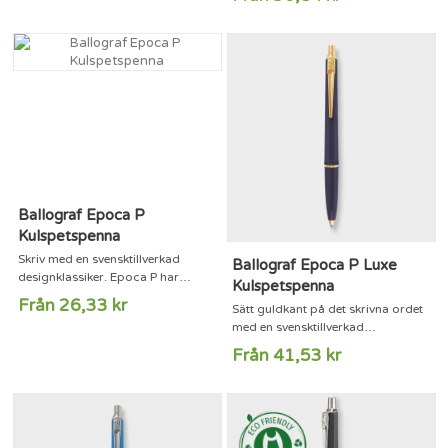
heter: vår älskade Epoca med ett
bli av med så många pennor. Idag
extra behagligt grepp, tack vare
har denna designklassiker flyttat in
nederdelens sköna softsilk-yta.
i formgivningens finrum och
Perfekt för dig som gillar en lite
upptäcks ständigt av nya
mjukare skrivkänsla.Spets:
generationer det är ju fortfarande
MediumBläckfärg: BlåEpoca har
smidigt med en penna som du
funnits sedan 1961 och är
alltid vet var du har.Spets:...
fortfarande en storsäljare både
här i Sverige...
Ballograf Epoca P
Kulspetspenna
Skriv med en svensktillverkad
Ballograf Epoca P Luxe
designklassiker. Epoca P har
Kulspetspenna
funnits sedan 1961 och är
Från 26,33 kr
Sätt guldkant på det skrivna ordet
fortfarande en storsäljare både
med en svensktillverkad
här i Sverige och utomlands. Dels
designklassiker. Ballograf Epoca
tack vare sin fina funktion men
Från 41,53 kr
Luxe har förgyllda detaljer som
kanske framförallt för den sköna
ger Epocans tidlösa design det lilla
skrivkänslan.Spets:
extra.Spets: MediumBläckfärg:
MediumBläckfärg: BlåBallograf
BlåEpoca har funnits sedan 1961
Epoca P finns i mängder av färger
och är fortfarande en storsäljare
och stilar, vilken blir din favorit?