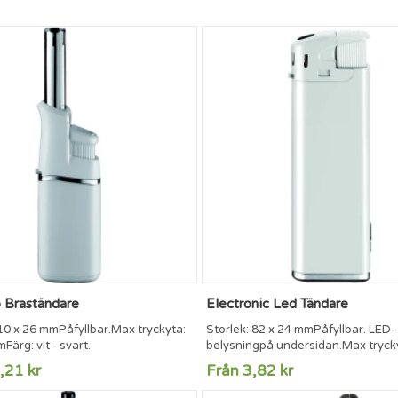
 Braständare
Electronic Led Tändare
10 x 26 mmPåfyllbar.Max tryckyta:
Storlek: 82 x 24 mmPåfyllbar. LED-
Färg: vit - svart.
belysningpå undersidan.Max trycky
13 mm
,21 kr
Från 3,82 kr