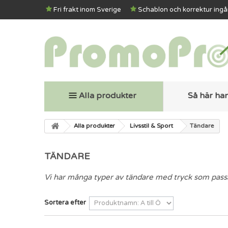
Fri frakt inom Sverige
Schablon och korrektur ingå
Alla produkter
Så här ha
Alla produkter
Livsstil & Sport
Tändare
TÄNDARE
Vi har många typer av tändare med tryck som passa
Sortera efter