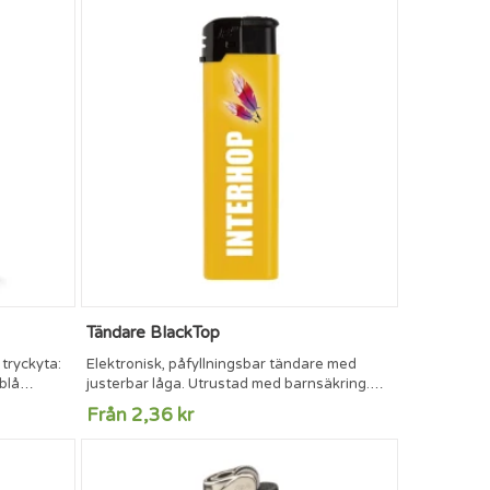
Tändare BlackTop
tryckyta:
Elektronisk, påfyllningsbar tändare med
blå
justerbar låga. Utrustad med barnsäkring.
TÜV-certifierade
Från 2,36 kr