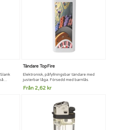
Tändare TopFire
 Slank
Elektronisk, påfyllningsbar tändare med
på
justerbar låga. Försedd med barnlås.
edd med
Från 2,62 kr