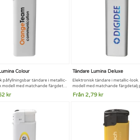
Lumina Colour
Tändare Lumina Deluxe
k påfyllningsbar tändare i metallic-
Elektronisk tändare i metallic-look.
nk modell med matchande färgdetalj
modell med matchande färgdetalj 
tan. Justerbar låga. Försedd med
kromhättan. Justerbar låga. Förs
62 kr
Från 2,79 kr
ÜV-certifierade.
barnlås. TÜV-certifierade.