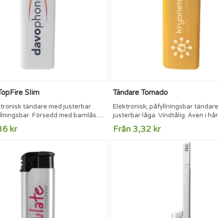
TopFire Slim
Tändare Tornado
ktronisk tändare med justerbar
Elektronisk, påfyllningsbar tändar
llningsbar. Försedd med barnlås.
justerbar låga. Vindtålig. Även i hå
ierade.
hålls lågan tänd. Försedd med bar
36 kr
Från 3,32 kr
certifierade.