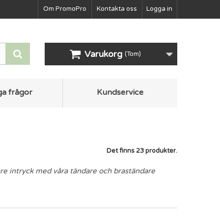
Om PromoPro
Kontakta oss
Logga in
Varukorg
(Tom)
ga frågor
Kundservice
Det finns 23 produkter.
are intryck med våra tändare och braständare