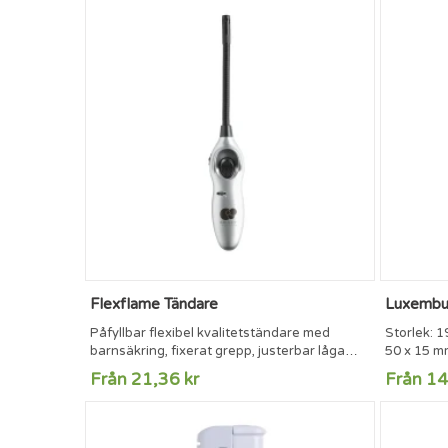
Flexflame Tändare
Luxembur
Påfyllbar flexibel kvalitetständare med
Storlek: 1
barnsäkring, fixerat grepp, justerbar låga
50 x 15 mm
och fönster för avläsning av gasnivå.
Från 21,36 kr
Från 14
Förpackade styckvis i ask.