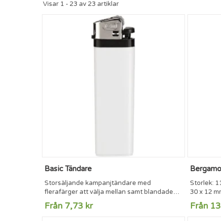
Visar 1 - 23 av 23 artiklar
Basic Tändare
Bergamo
Storsäljande kampanjtändare med
Storlek: 1
flerafärger att välja mellan samt blandade
30 x 12 mm
transparenta färger.Storlek: 81 x 24 mmMax
Från 7,73 kr
Från 13
tryckyta: 55 x 11 mm