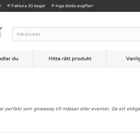
r
Faktura 30 dagar
Inga dolda avgifter!
ndlar du
Hitta rätt produkt
Vanli
r perfekt som giveaway till mässan eller eventet. Ge ett eldig