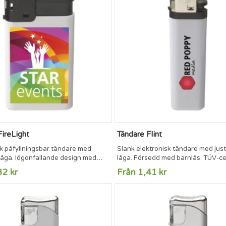
FireLight
Tändare Flint
sk påfyllningsbar tändare med
Slank elektronisk tändare med jus
låga. Iögonfallande design med
låga. Försedd med barnlås. TÜV-cer
ör tryck. Försedd med barnlås. TÜV-
32 kr
Från 1,41 kr
de.