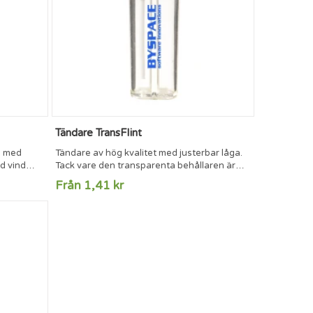
Tändare TransFlint
e med
Tändare av hög kvalitet med justerbar låga.
rd vind
Tack vare den transparenta behållaren är
nlås. TÜV-
det lätt att se då den behöver påfyllning.
Från 1,41 kr
Försedd med barnlås.