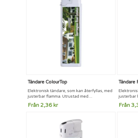
Tändare ColourTop
Tändare 
Elektronisk tändare, som kan återfyllas, med
Elektroni
justerbar flamma. Utrustad med
justerbar 
barnsäkring.TÜV-certifierade
stor yta f
Från 2,36 kr
Från 3,
certifiera