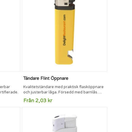
Tändare Flint Öppnare
terbar
Kvalitetständare med praktisk flasköppnare
tifierade.
och justerbar låga. Försedd med barnlås.
TÜV-certifierade.
Från 2,03 kr