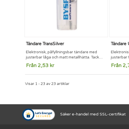
Tändare TransSilver
Tändare 
Elektronisk, påfyllningsbar tändare med
Elektronis
justerbar låga och matt metallhätta. Tack
justerbar
vare det transparenta skaftet är det lätt att
metallisk
Från 2,53 kr
Från 2,
se om den behöver påfyllning. Försedd med
barnsäkri
barnlås. TÜV-certifierade.
Visar 1 - 23 av 23 artiklar
Säker e-handel med SSL-certifikat