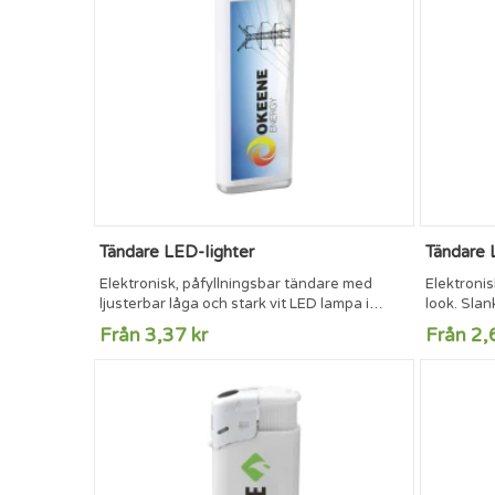
Tändare LED-lighter
Tändare 
Elektronisk, påfyllningsbar tändare med
Elektronis
ljusterbar låga och stark vit LED lampa i
look. Sla
botten. Utrustad med barnlås. TÜV-
i kromhät
Från 3,37 kr
Från 2,
certifierade. Kan tryckas med tryck i fullfärg.
barnlås. T
Batterier inkluderade.