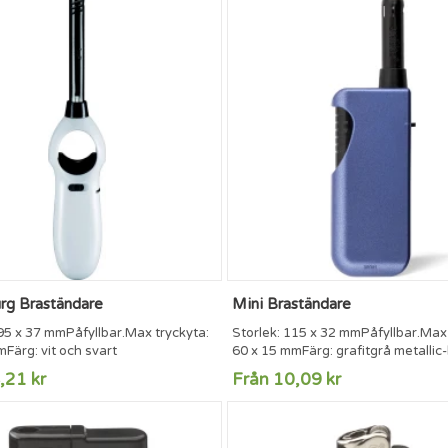
g Braständare
Mini Braständare
95 x 37 mmPåfyllbar.Max tryckyta:
Storlek: 115 x 32 mmPåfyllbar.Max 
Färg: vit och svart
60 x 15 mmFärg: grafitgrå metallic-
metallic - silver metallic.
,21 kr
Från 10,09 kr