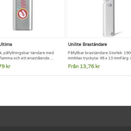
Ultima
Unilite Braständare
k, påfyllningsbar tändare med
Påfyllbar braständare.Storlek: 190
 flamma och ett enastående
mmMax tryckyta: 48 x 13 mmFärg: s
t utseende. Utrustad med
metallic -grafitgrå metallic -blå met
79 kr
Från 13,76 kr
ng. TÜV-certifierade