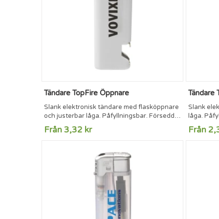
Tändare TopFire Öppnare
Tändare 
Slank elektronisk tändare med flasköppnare
Slank ele
och justerbar låga. Påfyllningsbar. Försedd
låga. Påfy
med barnlås. TÜV-certifierade.
TÜV-certif
Från 3,32 kr
Från 2,