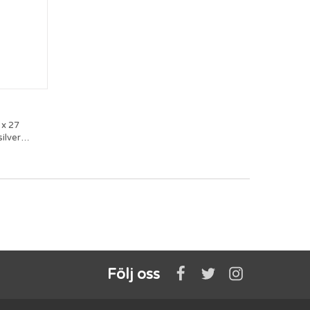
 x 27
ilver
allic
Följ oss