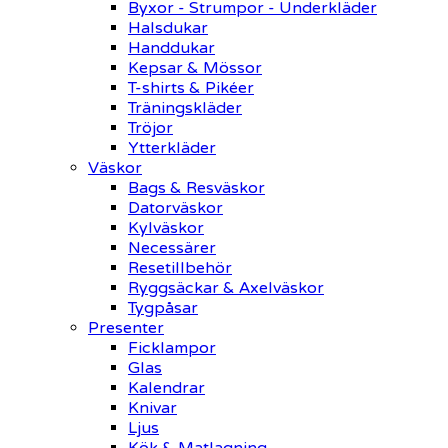
Byxor - Strumpor - Underkläder
Halsdukar
Handdukar
Kepsar & Mössor
T-shirts & Pikéer
Träningskläder
Tröjor
Ytterkläder
Väskor
Bags & Resväskor
Datorväskor
Kylväskor
Necessärer
Resetillbehör
Ryggsäckar & Axelväskor
Tygpåsar
Presenter
Ficklampor
Glas
Kalendrar
Knivar
Ljus
Kök & Matlagning