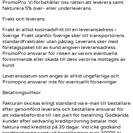
PromoPro. Vi förbehåller oss rätten att leverera samt
fakturera 5% över- eller underleverans.
Frakt och leverans
Frakt är alltid kostnadsfritt till en leveransadress i
Sverige. Frakt utanför Sverige sker till transportörens
standardfraktrater utan påslag. Leverans sker med
företagspaket till av kund angiven leveransadress.
PromoPro ansvarar för risken av varors eventuella
försvinnande eller skada till dess varorna mottagits av
kund.
Leveransdatum som anges är alltid ungefärliga och
Promopro ansvarar inte för eventuellt förseningar.
Betalningsvillkor
Fakturan skickas enligt standard via e-mail till beställare
efter genomförd leverans och beställare ansvarar för
att vidarebefordra till rätt part för betalning. Godkända
kunder efter sedvanlig kreditprövning betalar mot
faktura med kredittid på 30 dagar. Vid icke godkänd
kreditprövning samt vid beställningar över 30000 kr