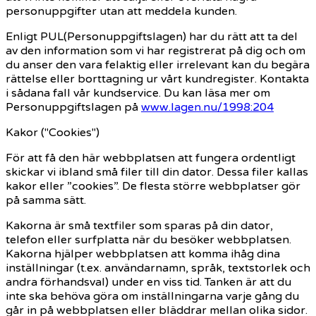
personuppgifter utan att meddela kunden.
Enligt PUL(Personuppgiftslagen) har du rätt att ta del
av den information som vi har registrerat på dig och om
du anser den vara felaktig eller irrelevant kan du begära
rättelse eller borttagning ur vårt kundregister. Kontakta
i sådana fall vår kundservice. Du kan läsa mer om
Personuppgiftslagen på
www.lagen.nu/1998:204
Kakor ("Cookies")
För att få den här webbplatsen att fungera ordentligt
skickar vi ibland små filer till din dator. Dessa filer kallas
kakor eller ”cookies”. De flesta större webbplatser gör
på samma sätt.
Kakorna är små textfiler som sparas på din dator,
telefon eller surfplatta när du besöker webbplatsen.
Kakorna hjälper webbplatsen att komma ihåg dina
inställningar (t.ex. användarnamn, språk, textstorlek och
andra förhandsval) under en viss tid. Tanken är att du
inte ska behöva göra om inställningarna varje gång du
går in på webbplatsen eller bläddrar mellan olika sidor.