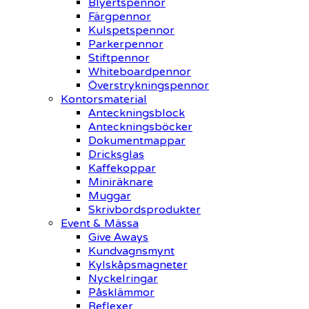
Blyertspennor
Färgpennor
Kulspetspennor
Parkerpennor
Stiftpennor
Whiteboardpennor
Överstrykningspennor
Kontorsmaterial
Anteckningsblock
Anteckningsböcker
Dokumentmappar
Dricksglas
Kaffekoppar
Miniräknare
Muggar
Skrivbordsprodukter
Event & Mässa
Give Aways
Kundvagnsmynt
Kylskåpsmagneter
Nyckelringar
Påsklämmor
Reflexer