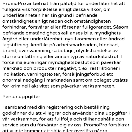
PromoPro är befriat från påföljd för underlåtenhet att
fullgöra viss förpliktelse enligt dessa villkor, om
underlåtenheten har sin grund i befriande
omständighet enligt nedan och omständigheten
förhindrar, försvårar eller försenar fullgörandet. Såsom
befriande omständighet skall anses bl.a. myndighets
åtgärd eller underlåtenhet, nytillkommen eller ändrad
lagstiftning, konflikt på arbetsmarknaden, blockad,
brand, översvämning, sabotage, olyckshändelse av
större omfattning eller annan typ av naturkatastrof. I
force majeure ingår myndighetsbeslut som påverkar
marknad och produkter negativt, t. ex. restriktioner i
indikation, varningstexter, försäljningsförbud etc,
onormal nedgång i marknaden samt om bolaget utsätts
för kriminell aktivitet som påverkar verksamheten.
Personuppgifter
I samband med din registrering och beställning
godkänner du att vi lagrar och använder dina uppgifter i
vår verksamhet, för att fullfölja och tillhandahålla den
service som du förväntar dig av oss. PromoPro försäkrar
att vi inte kommer att sälja eller överlåta några