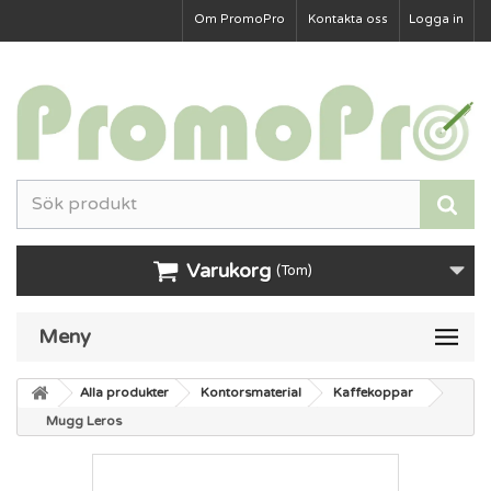
Om PromoPro
Kontakta oss
Logga in
Varukorg
(Tom)
Meny
Alla produkter
Kontorsmaterial
Kaffekoppar
Mugg Leros