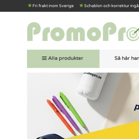
Fri frakt inom Sverige
Schablon och korrektur ingå
Alla produkter
Så här ha