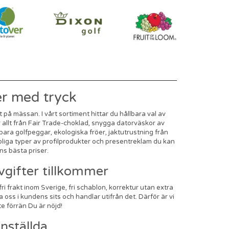
ter med tryck
 på mässan. I vårt sortiment hittar du hållbara val av
r allt från Fair Trade-choklad, snygga datorväskor av
bara golfpeggar, ekologiska fröer, jaktutrustning från
roliga typer av profilprodukter och presentreklam du kan
s bästa priser.
vgifter tillkommer
i frakt inom Sverige, fri schablon, korrektur utan extra
 oss i kundens sits och handlar utifrån det. Därför är vi
te förrän Du är nöjd!
nställda