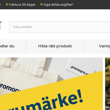
r
Faktura 30 dagar
Inga dolda avgifter!
ndlar du
Hitta rätt produkt
Vanli