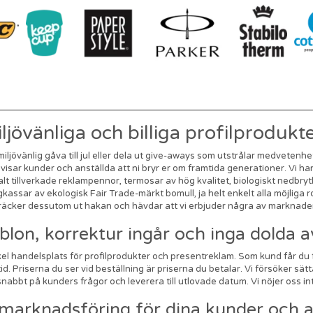
ljövänliga och billiga profilproduk
ljövänlig gåva till jul eller dela ut give-aways som utstrålar medvetenhet
isar kunder och anställda att ni bryr er om framtida generationer. Vi ha
alt tillverkade reklampennor, termosar av hög kvalitet, biologiskt nedbryt
assar av ekologisk Fair Trade-märkt bomull, ja helt enkelt alla möjliga 
sträcker dessutom ut hakan och hävdar att vi erbjuder några av marknaden
ablon, korrektur ingår och inga dolda a
el handelsplats för profilprodukter och presentreklam. Som kund får du fr
 Priserna du ser vid beställning är priserna du betalar. Vi försöker sätta
abbt på kunders frågor och leverera till utlovade datum. Vi nöjer oss in
 marknadsföring för dina kunder och a