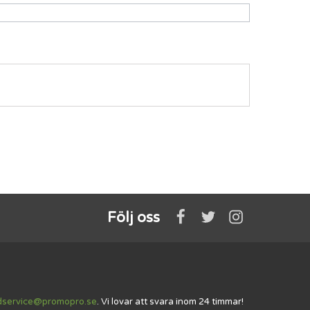
Följ oss
dservice@promopro.se
. Vi lovar att svara inom 24 timmar!