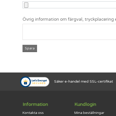
Övrig information om färgval, tryckplacering 
Spara
Säker e-handel med SSL-certifikat
Information
Kundlogin
Kontakta oss
Mina beställningar