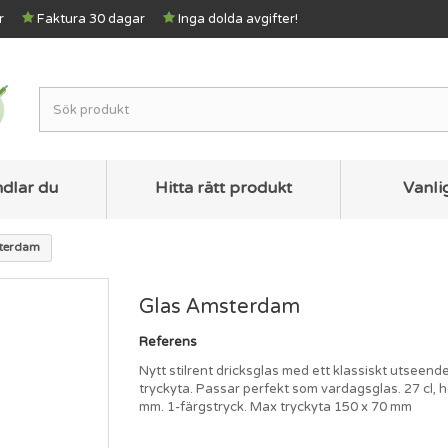
r
Faktura 30 dagar
Inga dolda avgifter!
ndlar du
Hitta rätt produkt
Vanli
terdam
Glas Amsterdam
Referens
Nytt stilrent dricksglas med ett klassiskt utseend
tryckyta. Passar perfekt som vardagsglas. 27 cl, 
mm. 1-färgstryck. Max tryckyta 150 x 70 mm