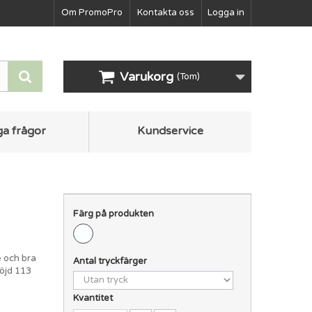
Om PromoPro
Kontakta oss
Logga in
Varukorg
(Tom)
ga frågor
Kundservice
Färg på produkten
e och bra
Antal tryckfärger
höjd 113
Kvantitet