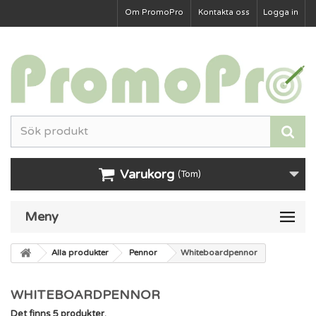
Om PromoPro
Kontakta oss
Logga in
Varukorg
(Tom)
Meny
Alla produkter
Pennor
Whiteboardpennor
WHITEBOARDPENNOR
Det finns 5 produkter.