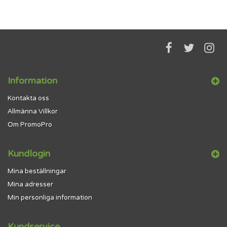
som på en konventionell produkt
av plast eller metall, men med
mycket mindre påfrestning på...
Information
Kontakta oss
Allmänna Villkor
Om PromoPro
Kundlogin
Mina beställningar
Mina adresser
Min personliga information
Kundservice