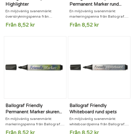
Highlighter
Permanent Marker rund...
En miljövänlig svanenmärkt
En miljövänlig svanenmärkt
överstrykningspenna från
markeringspenna från Ballograf.
Ballograf. Pennorna tillverkas i
Pennorna tillverkas i Filipstad med
Från 8,52 kr
Från 8,52 kr
Filipstad med en metod som
en metod som verkligen sparar på
verkligen sparar på resurserna.
resurserna. Pennkroppen är gjord
Pennkroppen är gjord av
av återvunnet papper som med en
återvunnet papper som med en
unik patenterad lösning ändå håller
unik patenterad lösning ändå håller
bläcket inne i pennkroppen, precis
bläcket inne i pennkroppen, precis
som på en konventionell produkt
som på en konventionell produkt
av plast eller metall, men med
av plast eller metall, men med
mycket mindre påfrestning på...
mycket mindre påfrestning...
Ballograf Friendly
Ballograf Friendly
Permanent Marker skuren...
Whiteboard rund spets
En miljövänlig svanenmärkt
En miljövänlig svanenmärkt
markeringspenna från Ballograf.
whiteboardpenna från Ballograf.
Pennorna tillverkas i Filipstad med
Pennorna tillverkas i Filipstad med
Från 8,52 kr
Från 8,52 kr