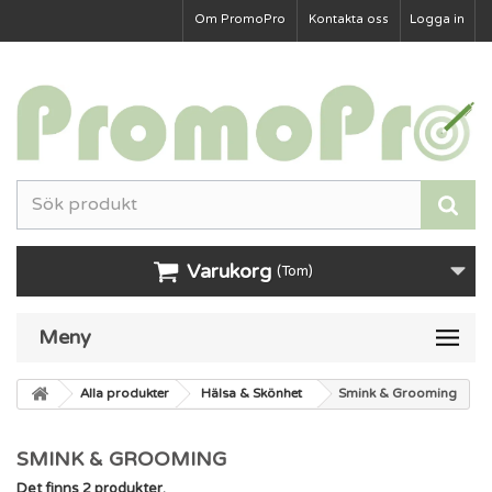
Om PromoPro
Kontakta oss
Logga in
Varukorg
(Tom)
Meny
Alla produkter
Hälsa & Skönhet
Smink & Grooming
SMINK & GROOMING
Det finns 2 produkter.