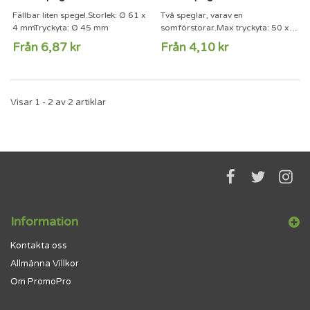
Fällbar liten spegel.Storlek: Ø 61 x
Två speglar, varav en
4 mmTryckyta: Ø 45 mm
somförstorar.Max tryckyta: 50 x
30 mmFärg: vit
Från 6,87 kr
Från 4,10 kr
Visar 1 - 2 av 2 artiklar
Information
Kontakta oss
Allmänna Villkor
Om PromoPro