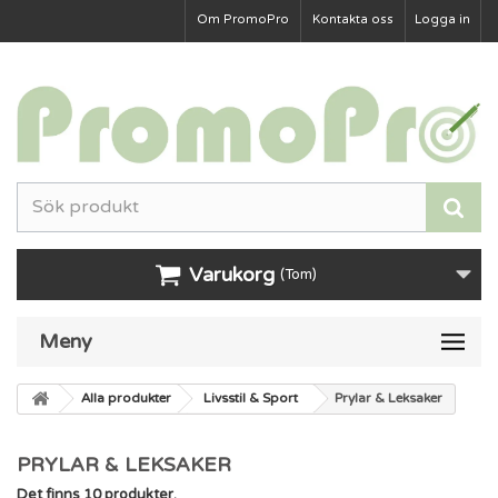
Om PromoPro
Kontakta oss
Logga in
Varukorg
(Tom)
Meny
Alla produkter
Livsstil & Sport
Prylar & Leksaker
PRYLAR & LEKSAKER
Det finns 10 produkter.