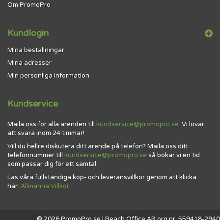
Om PromoPro
Kundlogin
Mina beställningar
Mina adresser
Min personliga information
Kundservice
Maila oss för alla ärenden till
kundservice@promopro.se
. Vi lovar
att svara inom 24 timmar!
Vill du hellre diskutera ditt ärende på telefon? Maila oss ditt
telefonnummer till
kundservice@promopro.se
så bokar vi en tid
som passar dig för ett samtal.
Läs våra fullständiga köp- och leveransvillkor genom att klicka
här:
Allmänna Villkor
© 2026 PromoPro.se | Reach Office AB org.nr. 559418-2940