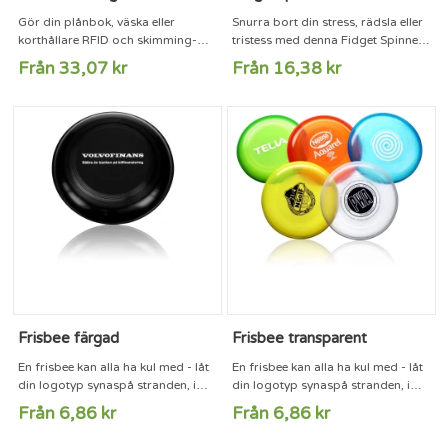
Gör din plånbok, väska eller
Snurra bort din stress, rädsla eller
korthållare RFID och skimming-
tristess med denna Fidget Spinner.
säker. Detta kort drar energi från
Placera snurran på en platt yta och
Från 33,07 kr
Från 16,38 kr
NFC/RFID scanners vid uppstart
placera ditt finger på mittendelen
och skapar omedelbart ett
för att snurra. Du kan även hålla
elektroniskt fält som gör alla 13.56
den mellan fingrarna för att
Mhz kort osynliga för scannern.
fokusera bättre och förbättra
Inget batteri behövs. 24/7 Skydd
produktiviteten. Tillverkad av ABS.
av den patenterade E-
Levereras i en transparent PP
fältsteknologoin mot elektroniska
box.Storlek: 1.3 x 7.5 x
ficktjuvar.Tryckbeskrivning: fram
7.5cmTryck: max 21x21mm
eller baksida...
Frisbee färgad
Frisbee transparent
En frisbee kan alla ha kul med - låt
En frisbee kan alla ha kul med - låt
din logotyp synaspå stranden, i
din logotyp synaspå stranden, i
parken eller på festen. Diameter
parken eller på festen. Diameter
Från 6,86 kr
Från 6,86 kr
215 mm.
215 mm.