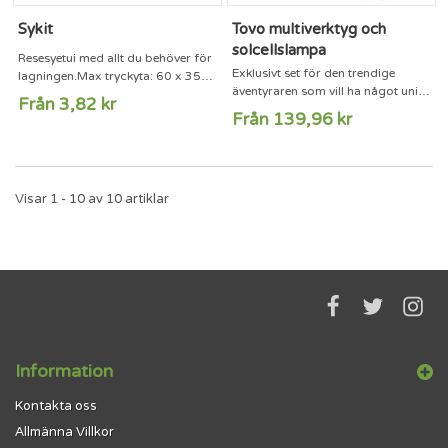
Sykit
Tovo multiverktyg och
solcellslampa
Resesyetui med allt du behöver för
Exklusivt set för den trendige
lagningen.Max tryckyta: 60 x 35
äventyraren som vill ha något unikt.
mmFärg: vit
Från 3,82 kr
Multiverktyget har rostfria verktyg
Från 139,96 kr
och den miljösmarta ficklampan
drivs av solceller. Bara att sätta
fast produkterna på ryggsäcken
och börja ditt äventyr. Trycks med
Visar 1 - 10 av 10 artiklar
tampotryck upp till fyra färger.
Information
Kontakta oss
Allmänna Villkor