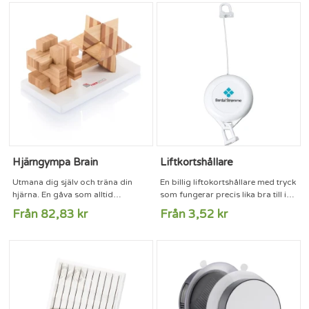
Hjärngympa Brain
Liftkortshållare
Utmana dig själv och träna din
En billig liftokortshållare med tryck
hjärna. En gåva som alltid
som fungerar precis lika bra till id-
uppskattas och kommer användas.
kort som till skidliften. Givetvis ska
Från 82,83 kr
Från 3,52 kr
du ha din logotype på den!