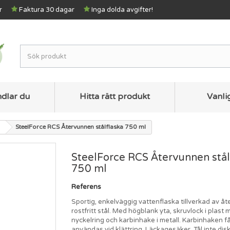
r
Faktura 30 dagar
Inga dolda avgifter!
ndlar du
Hitta rätt produkt
Vanli
SteelForce RCS Återvunnen stålflaska 750 ml
SteelForce RCS Återvunnen stål
750 ml
Referens
Sportig, enkelväggig vattenflaska tillverkad av å
rostfritt stål. Med högblank yta, skruvlock i plast
nyckelring och karbinhake i metall. Karbinhaken få
användas vid klättring. Läckagesäker. Tål inte dis