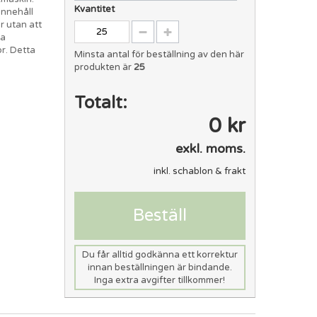
Kvantitet
Innehåll
r utan att
da
or. Detta
Minsta antal för beställning av den här
produkten är
25
Totalt:
0 kr
exkl. moms.
inkl. schablon & frakt
Beställ
Du får alltid godkänna ett korrektur
innan beställningen är bindande.
Inga extra avgifter tillkommer!