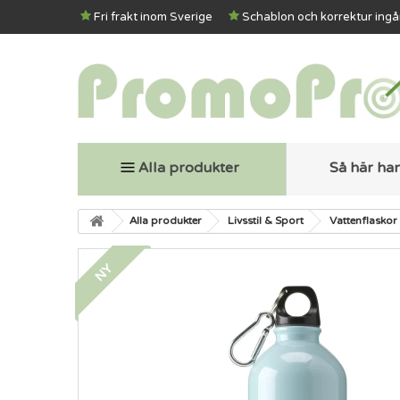
Fri frakt inom Sverige
Schablon och korrektur ingå
Alla produkter
Så här ha
Alla produkter
Livsstil & Sport
Vattenflaskor
NY