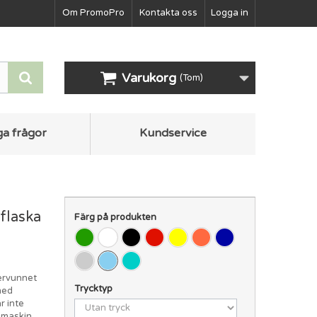
Om PromoPro
Kontakta oss
Logga in
Varukorg
(Tom)
ga frågor
Kundservice
flaska
Färg på produkten
tervunnet
Trycktyp
 med
r inte
kmaskin.