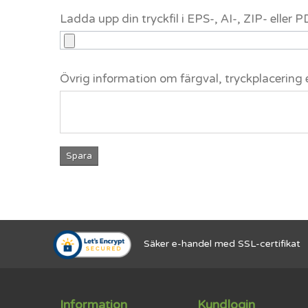
Ladda upp din tryckfil i EPS-, AI-, ZIP- eller
Övrig information om färgval, tryckplacering 
Spara
Säker e-handel med SSL-certifikat
Information
Kundlogin