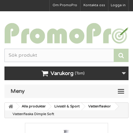
Om PromoPro
Kontakta oss
Logga in
Varukorg
(Tom)
Meny
Alla produkter
Livsstil & Sport
Vattenflaskor
Vattenflaska Dimple Soft