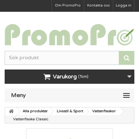
Om PromoPro
Kontakta oss
Logga in
Varukorg
(Tom)
Meny
Alla produkter
Livsstil & Sport
Vattenflaskor
Vattenflaska Classic