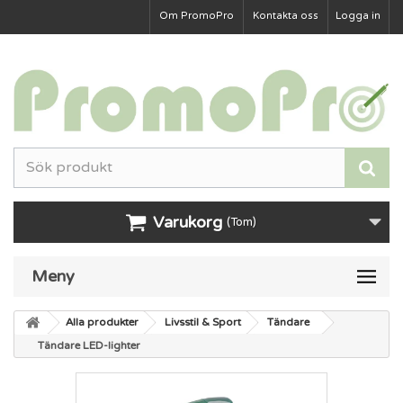
Om PromoPro
Kontakta oss
Logga in
Varukorg
(Tom)
Meny
Alla produkter
Livsstil & Sport
Tändare
Tändare LED-lighter