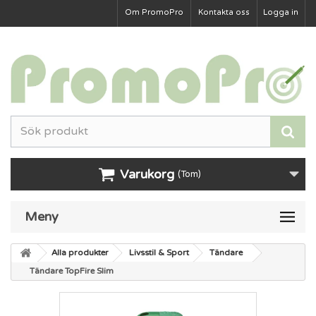
Om PromoPro
Kontakta oss
Logga in
Varukorg
(Tom)
Meny
Alla produkter
Livsstil & Sport
Tändare
Tändare TopFire Slim