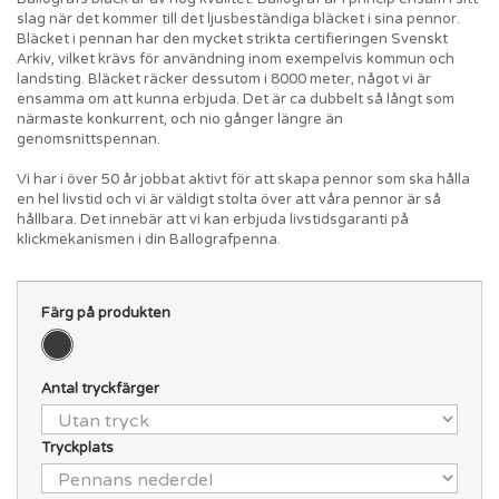
slag när det kommer till det ljusbeständiga bläcket i sina pennor.
Bläcket i pennan har den mycket strikta certifieringen Svenskt
Arkiv, vilket krävs för användning inom exempelvis kommun och
landsting. Bläcket räcker dessutom i 8000 meter, något vi är
ensamma om att kunna erbjuda. Det är ca dubbelt så långt som
närmaste konkurrent, och nio gånger längre än
genomsnittspennan.
Vi har i över 50 år jobbat aktivt för att skapa pennor som ska hålla
en hel livstid och vi är väldigt stolta över att våra pennor är så
hållbara. Det innebär att vi kan erbjuda livstidsgaranti på
klickmekanismen i din Ballografpenna.
Färg på produkten
Antal tryckfärger
Tryckplats