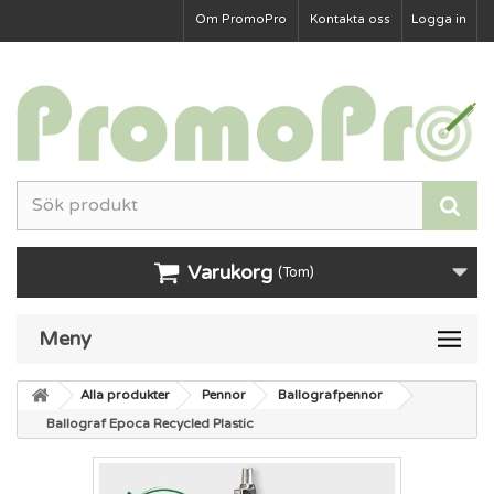
Om PromoPro
Kontakta oss
Logga in
Varukorg
(Tom)
Meny
Alla produkter
Pennor
Ballografpennor
Ballograf Epoca Recycled Plastic