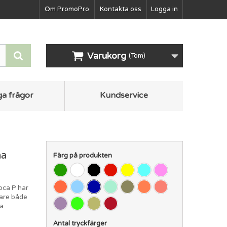
Om PromoPro
Kontakta oss
Logga in
Varukorg
(Tom)
ga frågor
Kundservice
na
Färg på produkten
oca P har
jare både
na
Antal tryckfärger