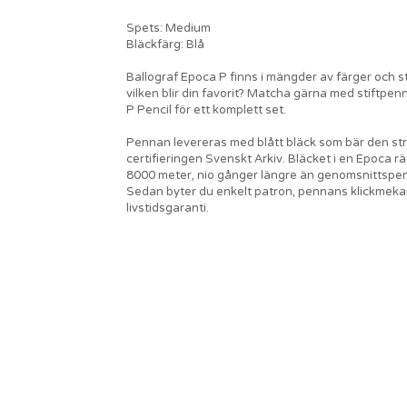
Spets: Medium
Bläckfärg: Blå
Ballograf Epoca P finns i mängder av färger och sti
vilken blir din favorit? Matcha gärna med stiftpe
P Pencil för ett komplett set.
Pennan levereras med blått bläck som bär den str
certifieringen Svenskt Arkiv. Bläcket i en Epoca rä
8000 meter, nio gånger längre än genomsnittspe
Sedan byter du enkelt patron, pennans klickmeka
livstidsgaranti.