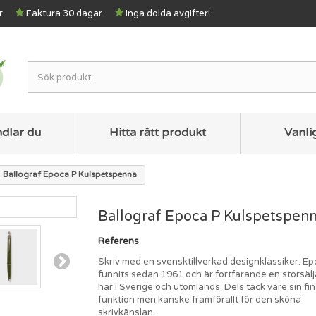
r
Faktura 30 dagar
Inga dolda avgifter!
ndlar du
Hitta rätt produkt
Vanli
Ballograf Epoca P Kulspetspenna
Ballograf Epoca P Kulspetspen
Referens
Skriv med en svensktillverkad designklassiker. Ep
funnits sedan 1961 och är fortfarande en storsäl
här i Sverige och utomlands. Dels tack vare sin fi
funktion men kanske framförallt för den sköna
skrivkänslan.