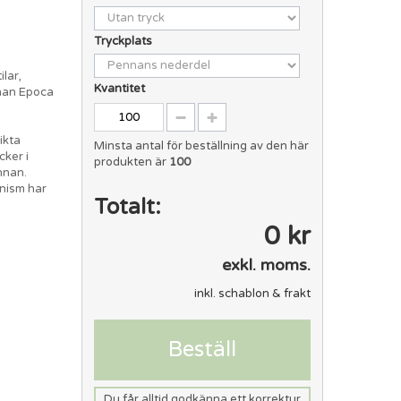
Tryckplats
lar,
Kvantitet
nnan Epoca
ikta
Minsta antal för beställning av den här
cker i
produkten är
100
nnan.
nism har
Totalt:
0 kr
exkl. moms.
inkl. schablon & frakt
Beställ
Du får alltid godkänna ett korrektur