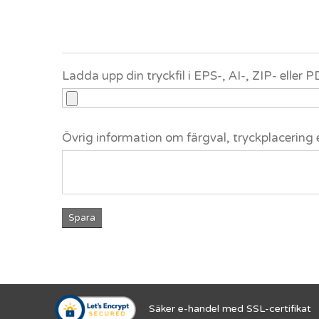
Ladda upp din tryckfil i EPS-, AI-, ZIP- eller
Övrig information om färgval, tryckplacering 
Spara
Säker e-handel med SSL-certifikat