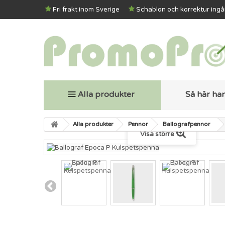
Fri frakt inom Sverige
Schablon och korrektur ingå
Alla produkter
Så här ha
Alla produkter
Pennor
Ballografpennor
Visa större