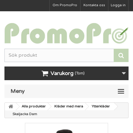
Om PromoPro
Kontakta oss
Logga in
Varukorg
(Tom)
Meny
Alla produkter
Kläder med mera
Ytterkläder
Skaljacka Dam