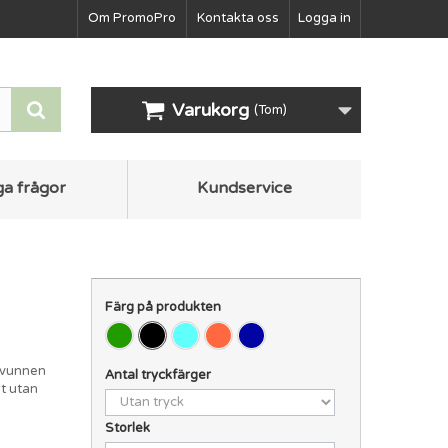
Om PromoPro
Kontakta oss
Logga in
Varukorg
(Tom)
ga frågor
Kundservice
Färg på produkten
ervunnen
Antal tryckfärger
t utan
Storlek