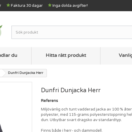
r
Faktura 30 dagar
Inga dolda avgifter!
ndlar du
Hitta rätt produkt
Vanli
Dunfri Dunjacka Herr
Dunfri Dunjacka Herr
Referens
Miljövänlig och tunt vadderad jacka av 100 % åt
polyester, med 115-grams polyesterstoppning hel
dun. Utbytbar svart dragsko av standardtyp.
Finns både i herr- och dammodell.