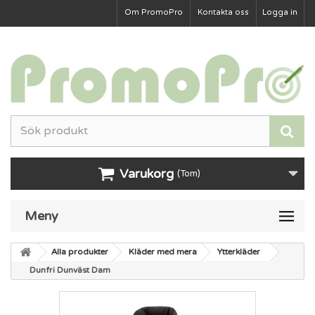
Om PromoPro
Kontakta oss
Logga in
Varukorg
(Tom)
Meny
Alla produkter
Kläder med mera
Ytterkläder
Dunfri Dunväst Dam