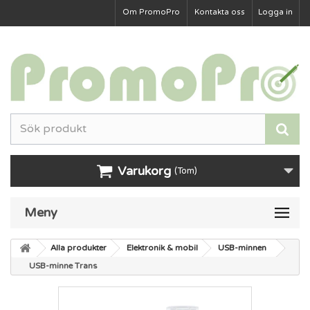
Om PromoPro
Kontakta oss
Logga in
Varukorg
(Tom)
Meny
Alla produkter
Elektronik & mobil
USB-minnen
USB-minne Trans