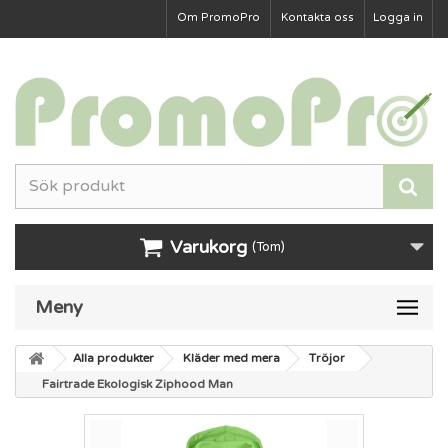
Om PromoPro
Kontakta oss
Logga in
Varukorg
(Tom)
Meny
Alla produkter
Kläder med mera
Tröjor
Fairtrade Ekologisk Ziphood Man