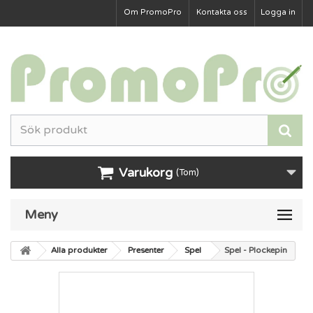
Om PromoPro
Kontakta oss
Logga in
Varukorg
(Tom)
Meny
Alla produkter
Presenter
Spel
Spel - Plockepin