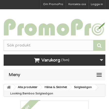
Om PromoPro
Kontakta oss
Logga in
Varukorg
(Tom)
Meny
Alla produkter
Hälsa & Skönhet
Solglasögon
Looking Bamboo Solglasögon
NY