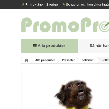
Fri frakt inom Sverige
Schablon och korrektur ingå
Alla produkter
Så här ha
Alla produkter
Presenter
Säkerhet
Refle