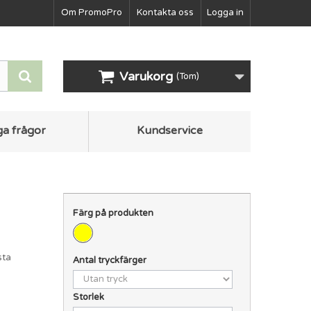
Om PromoPro
Kontakta oss
Logga in
Varukorg
(Tom)
ga frågor
Kundservice
Färg på produkten
sta
Antal tryckfärger
Storlek