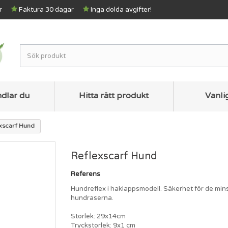
r
Faktura 30 dagar
Inga dolda avgifter!
ndlar du
Hitta rätt produkt
Vanli
xscarf Hund
Reflexscarf Hund
Referens
Hundreflex i haklappsmodell. Säkerhet för de min
hundraserna.
Storlek: 29x14cm
Tryckstorlek: 9x1 cm