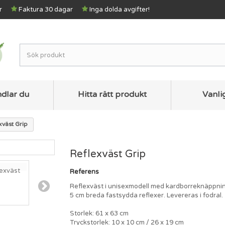
r
Faktura 30 dagar
Inga dolda avgifter!
ndlar du
Hitta rätt produkt
Vanli
xväst Grip
Reflexväst Grip
Referens
Reflexväst i unisexmodell med kardborreknäppning
5 cm breda fastsydda reflexer. Levereras i fodral.
Storlek: 61 x 63 cm
Tryckstorlek: 10 x 10 cm / 26 x 19 cm