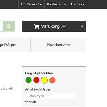
Om PromoPro
Kontakta oss
Logga in
Varukorg
(Tom)
ga frågor
Kundservice
Färg på produkten
 framtill.
Antal tryckfärger
Storlek