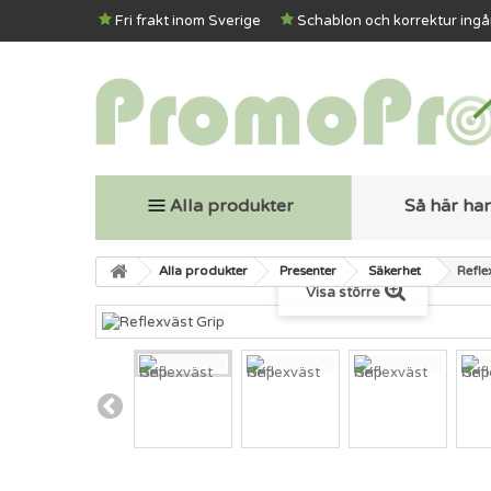
Fri frakt inom Sverige
Schablon och korrektur ingå
Alla produkter
Så här ha
Alla produkter
Presenter
Säkerhet
Refle
Visa större