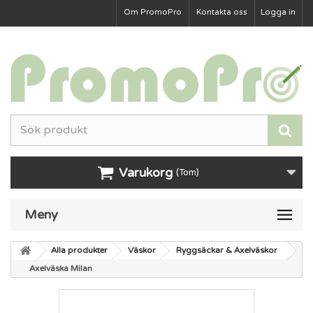
Om PromoPro
Kontakta oss
Logga in
Varukorg
(Tom)
Meny
Alla produkter
Väskor
Ryggsäckar & Axelväskor
Axelväska Milan