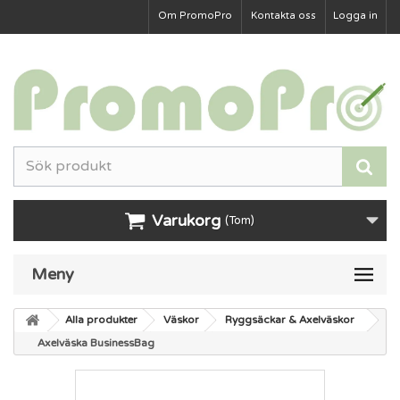
Om PromoPro
Kontakta oss
Logga in
Varukorg
(Tom)
Meny
Alla produkter
Väskor
Ryggsäckar & Axelväskor
Axelväska BusinessBag