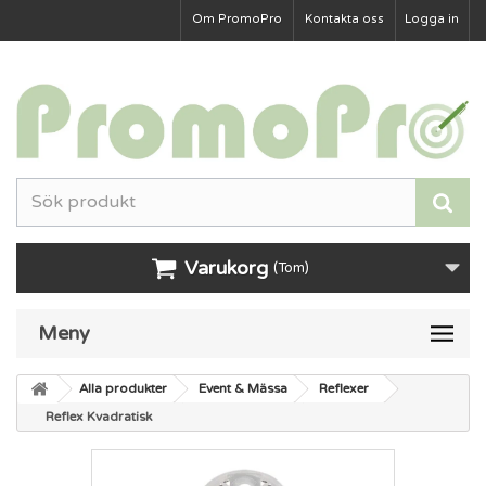
Om PromoPro
Kontakta oss
Logga in
Varukorg
(Tom)
Meny
Alla produkter
Event & Mässa
Reflexer
Reflex Kvadratisk