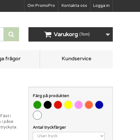
Om PromoPro
Kontakta oss
Logga in
Varukorg
(Tom)
ga frågor
Kundservice
Färg på produkten
 Fäst i
 i påse
tryckyta:
Antal tryckfärger