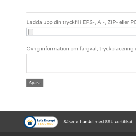
Ladda upp din tryckfil i EPS-, AI-, ZIP- eller
Övrig information om färgval, tryckplacering 
Spara
Säker e-handel med SSL-certifikat