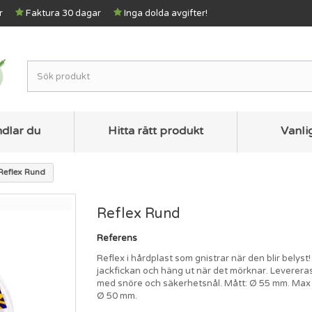
r
Faktura 30 dagar
Inga dolda avgifter!
ndlar du
Hitta rätt produkt
Vanli
Reflex Rund
Reflex Rund
Referens
Reflex i hårdplast som gnistrar när den blir belyst!
jackfickan och häng ut när det mörknar. Levereras
med snöre och säkerhetsnål. Mått: Ø 55 mm. Max 
Ø 50 mm.