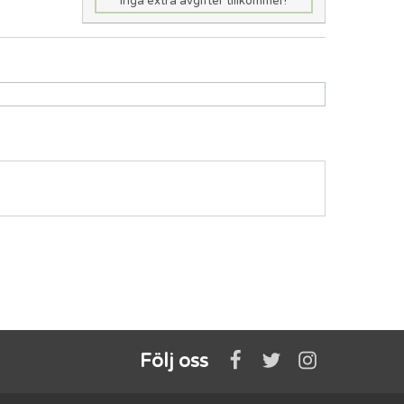
Inga extra avgifter tillkommer!
Följ oss