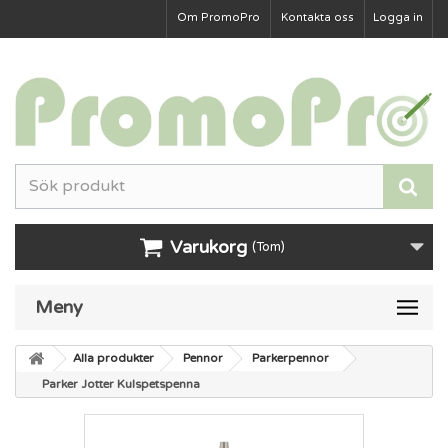
Om PromoPro
Kontakta oss
Logga in
Varukorg
(Tom)
Meny
Alla produkter
Pennor
Parkerpennor
Parker Jotter Kulspetspenna