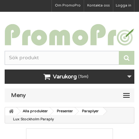
Om PromoPro
Kontakta oss
Logga in
Varukorg
(Tom)
Meny
Alla produkter
Presenter
Paraplyer
Lux Stockholm Paraply