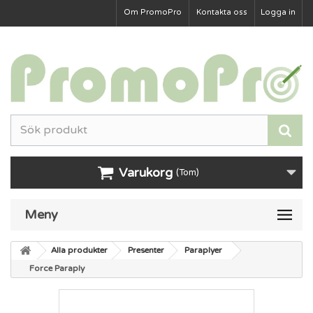
Om PromoPro
Kontakta oss
Logga in
Varukorg
(Tom)
Meny
Alla produkter
Presenter
Paraplyer
Force Paraply