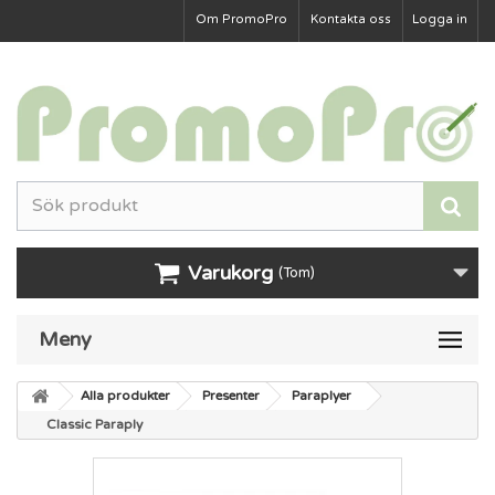
Om PromoPro
Kontakta oss
Logga in
Varukorg
(Tom)
Meny
Alla produkter
Presenter
Paraplyer
Classic Paraply