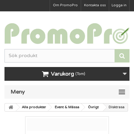
Om PromoPro
Kontakta oss
Logga in
Varukorg
(Tom)
Meny
Alla produkter
Event & Mässa
Övrigt
Disktrasa