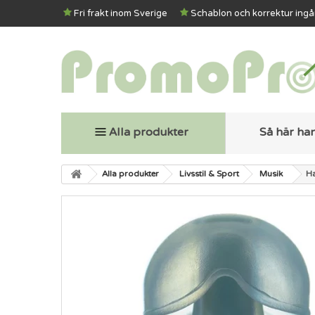
Fri frakt inom Sverige
Schablon och korrektur ingå
Alla produkter
Så här ha
Alla produkter
Livsstil & Sport
Musik
H