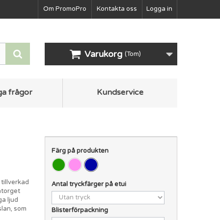
Om PromoPro
Kontakta oss
Logga in
Varukorg
(Tom)
ga frågor
Kundservice
Färg på produkten
tillverkad
Antal tryckfärger på etui
ntorget
a ljud
slan, som
Blisterförpackning