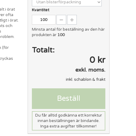
t i örat
Kvantitet
er ofta
gt i örat.
uts och
Minsta antal för beställning av den här
s
produkten är
100
problem.
 (för
Totalt:
0 kr
tryckas
exkl. moms.
inkl. schablon & frakt
Beställ
Du får alltid godkänna ett korrektur
innan beställningen är bindande.
Inga extra avgifter tillkommer!