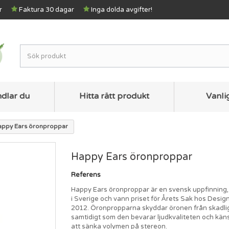
r
Faktura 30 dagar
Inga dolda avgifter!
ndlar du
Hitta rätt produkt
Vanli
appy Ears öronproppar
Happy Ears öronproppar
Referens
Happy Ears öronproppar är en svensk uppfinning, 
i Sverige och vann priset för Årets Sak hos Desig
2012. Öronpropparna skyddar öronen från skadlig
samtidigt som den bevarar ljudkvaliteten och kän
att sänka volymen på stereon.