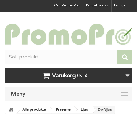
Om PromoPro
Kontakta oss
Logga in
Varukorg
(Tom)
Meny
Alla produkter
Presenter
Ljus
Doftljus