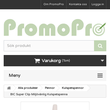
Om PromoPro
Kontakta oss
Logga in
Varukorg
(Tom)
Meny
Alla produkter
Pennor
Kulspetspennor
BIC Super Clip Miljövänlig Kulspetspenna