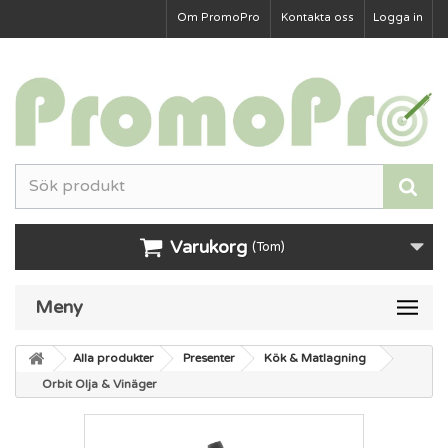
Om PromoPro
Kontakta oss
Logga in
Varukorg
(Tom)
Meny
Alla produkter
Presenter
Kök & Matlagning
Orbit Olja & Vinäger