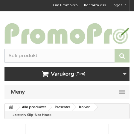
Om PromoPro
Kontakta oss
Logga in
Varukorg
(Tom)
Meny
Alla produkter
Presenter
Knivar
Jaktkniv Slip-Not Hook