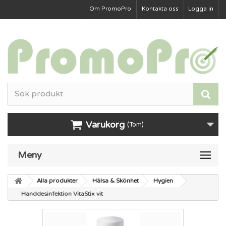
Om PromoPro
Kontakta oss
Logga in
Varukorg
(Tom)
Meny
Alla produkter
Hälsa & Skönhet
Hygien
Handdesinfektion VitaStix vit