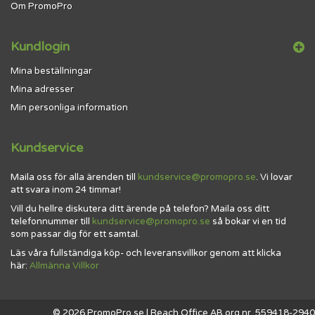
Om PromoPro
Kundlogin
Mina beställningar
Mina adresser
Min personliga information
Kundservice
Maila oss för alla ärenden till
kundservice@promopro.se
. Vi lovar
att svara inom 24 timmar!
Vill du hellre diskutera ditt ärende på telefon? Maila oss ditt
telefonnummer till
kundservice@promopro.se
så bokar vi en tid
som passar dig för ett samtal.
Läs våra fullständiga köp- och leveransvillkor genom att klicka
här:
Allmänna Villkor
© 2026 PromoPro.se | Reach Office AB org.nr. 559418-2940