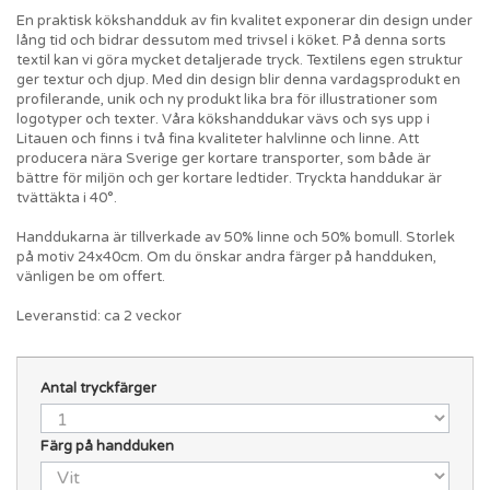
En praktisk kökshandduk av fin kvalitet exponerar din design under
lång tid och bidrar dessutom med trivsel i köket. På denna sorts
textil kan vi göra mycket detaljerade tryck. Textilens egen struktur
ger textur och djup. Med din design blir denna vardagsprodukt en
profilerande, unik och ny produkt lika bra för illustrationer som
logotyper och texter. Våra kökshanddukar vävs och sys upp i
Litauen och finns i två fina kvaliteter halvlinne och linne. Att
producera nära Sverige ger kortare transporter, som både är
bättre för miljön och ger kortare ledtider. Tryckta handdukar är
tvättäkta i 40°.
Handdukarna är tillverkade av 50% linne och 50% bomull. Storlek
på motiv 24x40cm. Om du önskar andra färger på handduken,
vänligen be om offert.
Leveranstid: ca 2 veckor
Antal tryckfärger
Färg på handduken