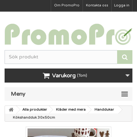
Om PromoPro
Kontakta oss
Logga in
Varukorg
(Tom)
Meny
Alla produkter
Kläder med mera
Handdukar
Kökshandduk 30x50cm