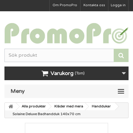
Om PromoPro
Kontakta oss
Logga in
Varukorg
(Tom)
Meny
Alla produkter
Kläder med mera
Handdukar
Solaine Deluxe Badhandduk 140x70 cm