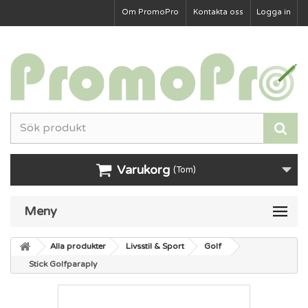
Om PromoPro
Kontakta oss
Logga in
Varukorg
(Tom)
Meny
Alla produkter
Livsstil & Sport
Golf
Stick Golfparaply