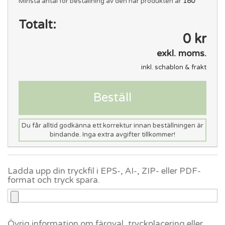
Minsta antal för beställning av den här produkten är
180
Totalt:
0 kr
exkl. moms.
inkl. schablon & frakt
Beställ
Du får alltid godkänna ett korrektur innan beställningen är
bindande. Inga extra avgifter tillkommer!
Ladda upp din tryckfil i EPS-, AI-, ZIP- eller PDF-
format och tryck spara.
Övrig information om färgval, tryckplacering eller