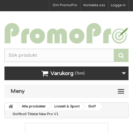
Om PromoPro
Kontakta oss
Logga in
Varukorg
(Tom)
Meny
Alla produkter
Livsstil & Sport
Golf
Golfboll Titleist New Pro V1