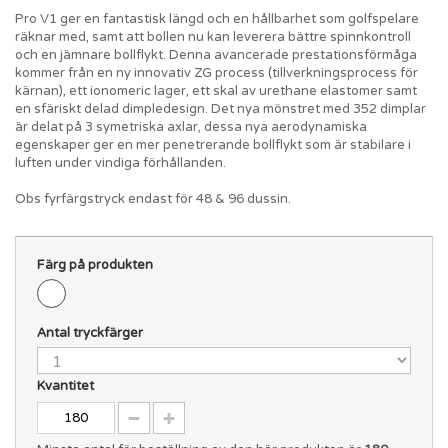
Pro V1 ger en fantastisk längd och en hållbarhet som golfspelare
räknar med, samt att bollen nu kan leverera bättre spinnkontroll
och en jämnare bollflykt. Denna avancerade prestationsförmåga
kommer från en ny innovativ ZG process (tillverkningsprocess för
kärnan), ett ionomeric lager, ett skal av urethane elastomer samt
en sfäriskt delad dimpledesign. Det nya mönstret med 352 dimplar
är delat på 3 symetriska axlar, dessa nya aerodynamiska
egenskaper ger en mer penetrerande bollflykt som är stabilare i
luften under vindiga förhållanden.
Obs fyrfärgstryck endast för 48 & 96 dussin.
Färg på produkten
Antal tryckfärger
Kvantitet