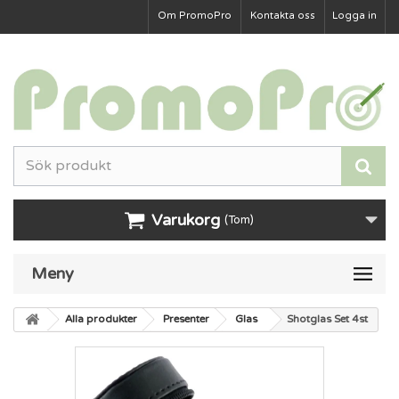
Om PromoPro
Kontakta oss
Logga in
Varukorg
(Tom)
Meny
Alla produkter
Presenter
Glas
Shotglas Set 4st